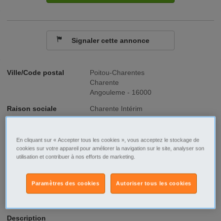
Signaler cette annonce
Ville/Code postal
Poitou-Charentes
Charente
Angouleme - 16000
Raison sociale
Charente Intérim
No SIREN
423192277
En cliquant sur « Accepter tous les cookies », vous acceptez le stockage de
Fonction
Industrie - Production
cookies sur votre appareil pour améliorer la navigation sur le site, analyser son
utilisation et contribuer à nos efforts de marketing.
Type de contrat
Intérim
Paramètres des cookies
Autoriser tous les cookies
Type d'emploi
Temps plein
Description