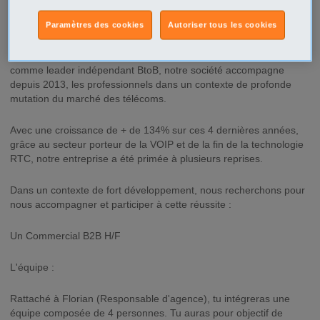
Description
Paramètres des cookies
Autoriser tous les cookies
Voip Telecom est un opérateur Télécom nouvelle génération,
spécialiste des technologies de communication unifiées. Reconnu
comme leader indépendant BtoB, notre société accompagne
depuis 2013, les professionnels dans un contexte de profonde
mutation du marché des télécoms.
Avec une croissance de + de 134% sur ces 4 dernières années,
grâce au secteur porteur de la VOIP et de la fin de la technologie
RTC, notre entreprise a été primée à plusieurs reprises.
Dans un contexte de fort développement, nous recherchons pour
nous accompagner et participer à cette réussite :
Un Commercial B2B H/F
L'équipe :
Rattaché à Florian (Responsable d'agence), tu intégreras une
équipe composée de 4 personnes. Tu auras pour objectif de