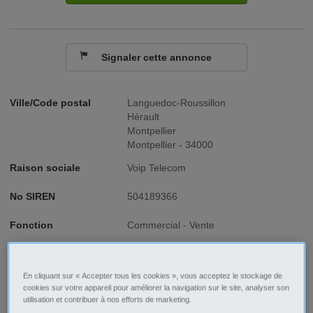
Signaler cette annonce
Ville/Code postal
Languedoc-Roussillon
Hérault
Montpellier
Montpellier - 34000
Raison sociale
Voip Telecom
No SIREN
504189366
Fonction
Commercial - Vente
Type de contrat
CDI
En cliquant sur « Accepter tous les cookies », vous acceptez le stockage de
Type d'emploi
Temps plein
cookies sur votre appareil pour améliorer la navigation sur le site, analyser son
utilisation et contribuer à nos efforts de marketing.