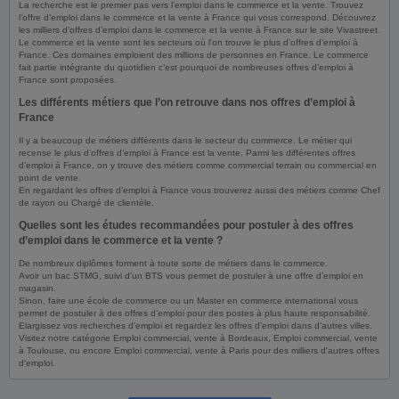
La recherche est le premier pas vers l’emploi dans le commerce et la vente. Trouvez
l’offre d’emploi dans le commerce et la vente à France qui vous correspond. Découvrez
les milliers d’offres d’emploi dans le commerce et la vente à France sur le site Vivastreet.
Le commerce et la vente sont les secteurs où l'on trouve le plus d’offres d’emploi à
France. Ces domaines emploient des millions de personnes en France. Le commerce
fait partie intégrante du quotidien c’est pourquoi de nombreuses offres d’emploi à
France sont proposées.
Les différents métiers que l’on retrouve dans nos offres d’emploi à
France
Il y a beaucoup de métiers différents dans le secteur du commerce. Le métier qui
recense le plus d’offres d’emploi à France est la vente. Parmi les différentes offres
d’emploi à France, on y trouve des métiers comme commercial terrain ou commercial en
point de vente.
En regardant les offres d’emploi à France vous trouverez aussi des métiers comme Chef
de rayon ou Chargé de clientèle.
Quelles sont les études recommandées pour postuler à des offres
d’emploi dans le commerce et la vente ?
De nombreux diplômes forment à toute sorte de métiers dans le commerce.
Avoir un bac STMG, suivi d’un BTS vous permet de postuler à une offre d’emploi en
magasin.
Sinon, faire une école de commerce ou un Master en commerce international vous
permet de postuler à des offres d’emploi pour des postes à plus haute responsabilité.
Elargissez vos recherches d’emploi et regardez les offres d’emploi dans d’autres villes.
Visitez notre catégorie Emploi commercial, vente à Bordeaux, Emploi commercial, vente
à Toulouse, ou encore Emploi commercial, vente à Paris pour des milliers d'autres offres
d'emploi.