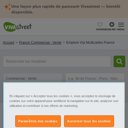
Une façon plus rapide de parcourir Vivastreet — bientôt
disponible.
FAVORIS
PUBLIER ?
MENU
Accueil
France Commercial - Vente
Emplois Vrp Multicartes France
mot(s)
clé(s)
Catégorie
Sélectionnez la localisation
Filtres
Galerie
Alerte
En cliquant sur « Accepter tous les cookies », vous acceptez le stockage de
cookies sur votre appareil pour améliorer la navigation sur le site, analyser son
utilisation et contribuer à nos efforts de marketing.
Il n'y a pas de résultats. Élargissez votre
Paramètres des cookies
Autoriser tous les cookies
recherche pour retrouver toutes nos