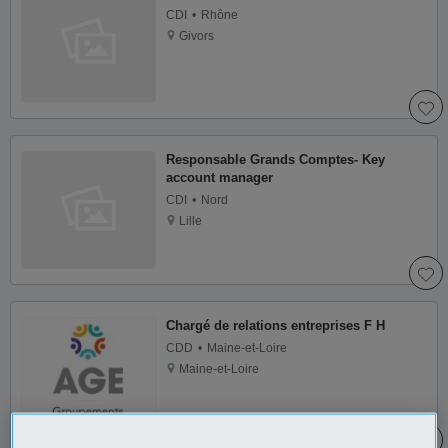
CDI
Rhône
Givors
Responsable Grands Comptes- Key
account manager
CDI
Nord
Lille
Chargé de relations entreprises F H
CDD
Maine-et-Loire
Maine-et-Loire