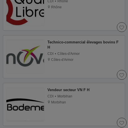
CDI
Rhône
Rhône
Technico-commercial élevages bovins F
H
CDI
Côtes-d'Armor
Côtes-d'Armor
Vendeur secteur VN F H
CDI
Morbihan
Morbihan