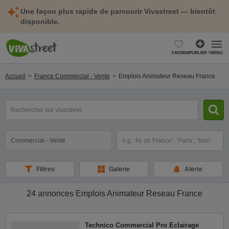
Une façon plus rapide de parcourir Vivastreet — bientôt
disponible.
FAVORIS
PUBLIER ?
MENU
Accueil
France Commercial - Vente
Emplois Animateur Reseau France
mot(s)
clé(s)
Catégorie
Sélectionnez la localisation
Filtres
Galerie
Alerte
24 annonces
Emplois Animateur Reseau France
Technico Commercial Pro Eclairage