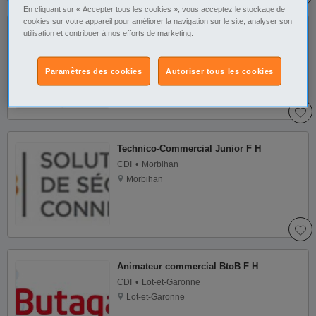
En cliquant sur « Accepter tous les cookies », vous acceptez le stockage de
cookies sur votre appareil pour améliorer la navigation sur le site, analyser son
Vendeur secteur VN F H
utilisation et contribuer à nos efforts de marketing.
CDI
Morbihan
Morbihan
Paramètres des cookies
Autoriser tous les cookies
Technico-Commercial Junior F H
CDI
Morbihan
Morbihan
Animateur commercial BtoB F H
CDI
Lot-et-Garonne
Lot-et-Garonne