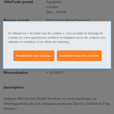
Ville/Code postal
Aquitaine
Landes
Dax - 40100
Raison sociale
McCormick Retail Services
No SIREN
32992647100023
En cliquant sur « Accepter tous les cookies », vous acceptez le stockage de
cookies sur votre appareil pour améliorer la navigation sur le site, analyser son
Fonction
Commercial - Vente
utilisation et contribuer à nos efforts de marketing.
Type de contrat
Stage-Alternance
Paramètres des cookies
Autoriser tous les cookies
Type d'emploi
Temps plein
Rémunération
< 15 000 €
Description
Intégrez McCormick Retail Services et venez participer au
développement de nos marques iconiques Ducros, Vahiné et Thai
Kitchen !