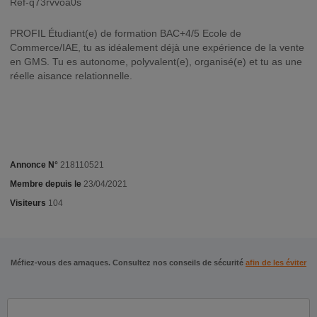
Ref-q73rvvoa0s
PROFIL Étudiant(e) de formation BAC+4/5 Ecole de
Commerce/IAE, tu as idéalement déjà une expérience de la vente
en GMS. Tu es autonome, polyvalent(e), organisé(e) et tu as une
réelle aisance relationnelle.
Annonce N°
218110521
Membre depuis le
23/04/2021
Visiteurs
104
Méfiez-vous des arnaques. Consultez nos conseils de sécurité
afin de les éviter