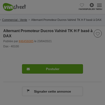
FAVORIS
PUBLIER ?
MENU
Commercial - Vente
Alternant Promoteur Ducros Vahiné TK H F basé à DAX
Alternant Promoteur Ducros Vahiné TK H F basé à
DAX
Publiée par
#46456085
le 23/04/2021
Dax - 40100
Postuler
Signaler cette annonce