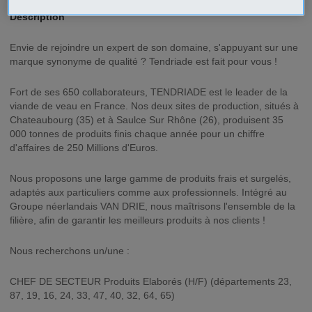
Description
Envie de rejoindre un expert de son domaine, s'appuyant sur une
marque synonyme de qualité ? Tendriade est fait pour vous !
Fort de ses 650 collaborateurs, TENDRIADE est le leader de la
viande de veau en France. Nos deux sites de production, situés à
Chateaubourg (35) et à Saulce Sur Rhône (26), produisent 35
000 tonnes de produits finis chaque année pour un chiffre
d'affaires de 250 Millions d'Euros.
Nous proposons une large gamme de produits frais et surgelés,
adaptés aux particuliers comme aux professionnels. Intégré au
Groupe néerlandais VAN DRIE, nous maîtrisons l'ensemble de la
filière, afin de garantir les meilleurs produits à nos clients !
Nous recherchons un/une :
CHEF DE SECTEUR Produits Elaborés (H/F) (départements 23,
87, 19, 16, 24, 33, 47, 40, 32, 64, 65)