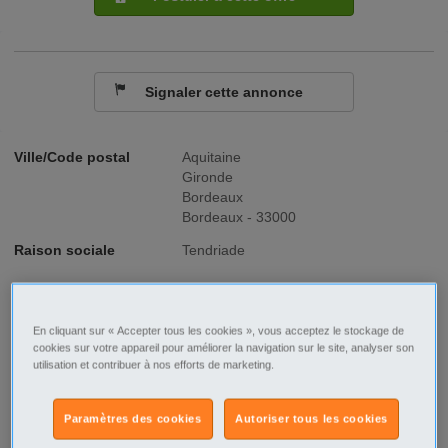
Signaler cette annonce
Ville/Code postal
Aquitaine
Gironde
Bordeaux
Bordeaux - 33000
Raison sociale
Tendriade
No SIREN
396020232
Fonction
Commercial - Vente
En cliquant sur « Accepter tous les cookies », vous acceptez le stockage de
cookies sur votre appareil pour améliorer la navigation sur le site, analyser son
utilisation et contribuer à nos efforts de marketing.
Type de contrat
CDI
Type d'emploi
Temps plein
Paramètres des cookies
Autoriser tous les cookies