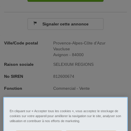
Signaler cette annonce
Ville/Code postal
Provence-Alpes-Côte d'Azur
Vaucluse
Avignon - 84000
Raison sociale
SELEXIUM REGIONS
No SIREN
812600674
Fonction
Commercial - Vente
Type de contrat
CDI
En cliquant sur « Accepter tous les cookies », vous acceptez le stockage de
Type d'emploi
Temps plein
cookies sur votre appareil pour améliorer la navigation sur le site, analyser son
utilisation et contribuer à nos efforts de marketing.
Rémunération
Non salarié