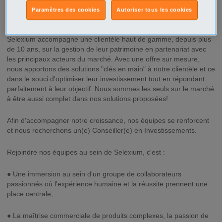
Paramètres des cookies
Autoriser tous les cookies
Description
Selexium accompagne une clientèle haut de gamme, depuis plus
de 10 ans, sur la gestion de leur patrimoine en partenariat avec
les principaux acteurs du marché. Avec une offre sur mesure,
nous apportons des solutions "clés en main" à notre clientèle et ce
dans le souci d'optimiser leur investissement tout en répondant
parfaitement à leur objectif. Nous sommes les seuls sur le marché
à être aussi complet dans nos solutions proposées!
Afin d'accompagner notre croissance, nos équipes se renforcent
et nous recherchons un(e) Conseiller(e) en Investissements.
Rejoindre nos équipes au sein de Selexium, c'est :
● Une immersion au sein d'un groupe de collaborateurs
passionnés où l'expérience humaine et la réussite prennent une
place centrale,
● La maîtrise commerciale de produits complexes, la passion de