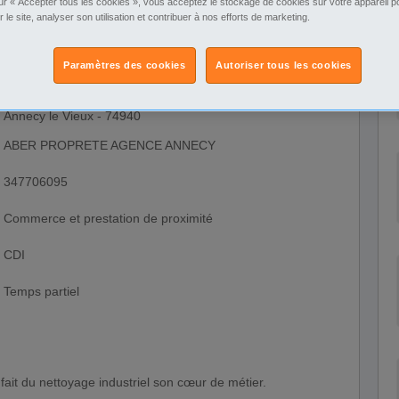
ur « Accepter tous les cookies », vous acceptez le stockage de cookies sur votre appareil po
r le site, analyser son utilisation et contribuer à nos efforts de marketing.
Paramètres des cookies
Autoriser tous les cookies
Rhône-Alpes
Haute-Savoie
Annecy le Vieux - 74940
ABER PROPRETE AGENCE ANNECY
347706095
Commerce et prestation de proximité
CDI
Temps partiel
 fait du nettoyage industriel son cœur de métier.