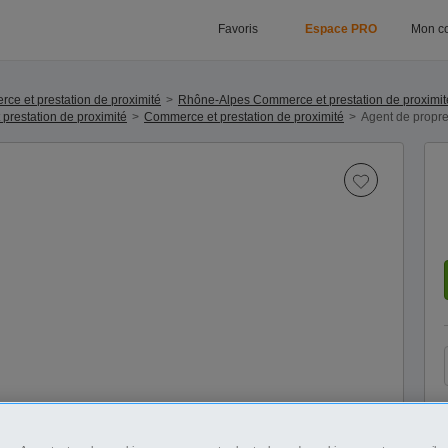
Favoris
Espace PRO
Mon c
ce et prestation de proximité
Rhône-Alpes Commerce et prestation de proximit
prestation de proximité
Commerce et prestation de proximité
Agent de propre