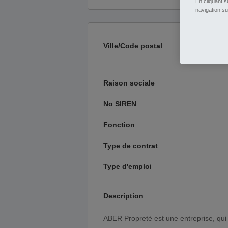
En cliquant s
navigation su
Ville/Code postal
Raison sociale
No SIREN
Fonction
Type de contrat
Type d'emploi
Description
ABER Propreté est une entreprise, qui