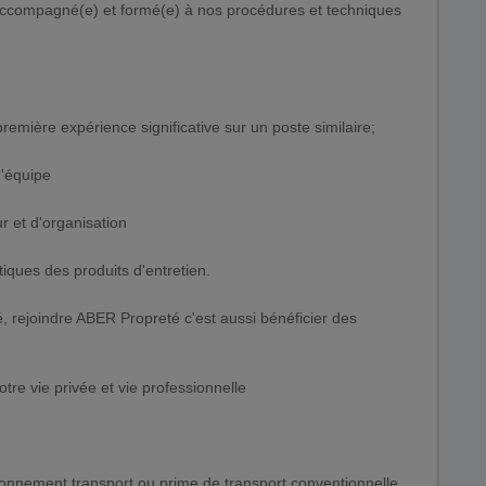
 accompagné(e) et formé(e) à nos procédures et techniques
mière expérience significative sur un poste similaire;
d'équipe
ur et d'organisation
iques des produits d'entretien.
té, rejoindre ABER Propreté c'est aussi bénéficier des
otre vie privée et vie professionnelle
nement transport ou prime de transport conventionnelle