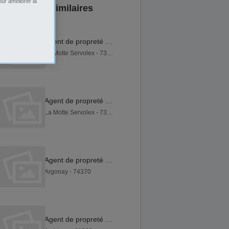
ur améliorer la
Annonces similaires
Agent de propreté H F
La Motte Servolex - 73290
Agent de propreté H F
La Motte Servolex - 73290
Agent de propreté H F
Argonay - 74370
Agent de propreté H F