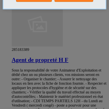
285183389
Agent de propreté H F
Sous la responsabilité de votre Animateur d'Exploitation et
dédié chez un ou plusieurs clients, vos missions seront en
outre: - Organiser le chantier; - Assurer le nettoyage des
locaux en lien avec la fiche de fonction fournie. - Respecter et
appliquer les protocoles d'hygiène et de sécurité sur des
chantiers; - Vérifier la qualité du travail effectué au moyen
d'autocontrôles; - Maintenir le matériel professionnel en état
d'utilisation; - CDI TEMPS PARTIELS 12H - du Lundi au
Vendredi ( mercredi congé) - poste a pourvoir pour une