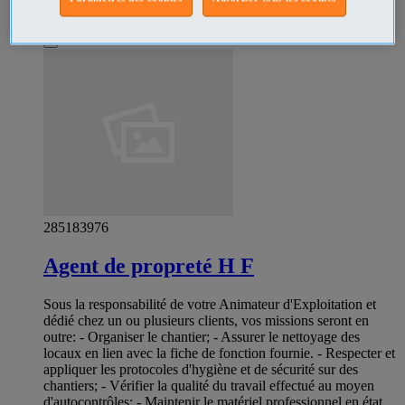
Emploi commerce de proximité Rumilly - Haute-Savoie
Professionnel
285183976
Agent de propreté H F
Sous la responsabilité de votre Animateur d'Exploitation et
dédié chez un ou plusieurs clients, vos missions seront en
outre: - Organiser le chantier; - Assurer le nettoyage des
locaux en lien avec la fiche de fonction fournie. - Respecter et
appliquer les protocoles d'hygiène et de sécurité sur des
chantiers; - Vérifier la qualité du travail effectué au moyen
d'autocontrôles; - Maintenir le matériel professionnel en état