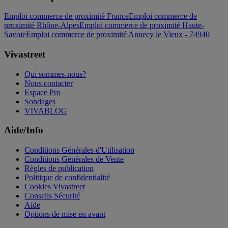
Emploi commerce de proximité France
Emploi commerce de
proximité Rhône-Alpes
Emploi commerce de proximité Haute-
Savoie
Emploi commerce de proximité Annecy le Vieux - 74940
Vivastreet
Qui sommes-nous?
Nous contacter
Espace Pro
Sondages
VIVABLOG
Aide/Info
Conditions Générales d'Utilisation
Conditions Générales de Vente
Règles de publication
Politique de confidentialité
Cookies Vivastreet
Conseils Sécurité
Aide
Options de mise en avant