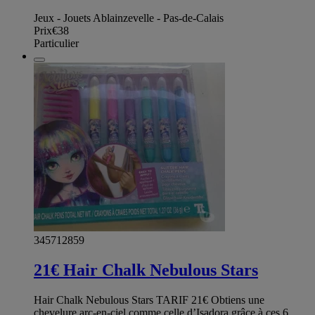
Jeux - Jouets Ablainzevelle - Pas-de-Calais
Prix
€38
Particulier
345712859
21€ Hair Chalk Nebulous Stars
Hair Chalk Nebulous Stars TARIF 21€ Obtiens une
chevelure arc-en-ciel comme celle d’Isadora grâce à ces 6