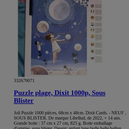
332679071
Puzzle plage, Dixit 1000p, Sous
Blister
Joli Puzzle 1000 pièces, 68cm x 48cm. Dixit Cards. - NEUF ,
SOUS BLISTER. De marque Libellud, de 2022, + 14 ans.
Grande boite : 37 cm x 27 cm, 825 g. Boite emballage
d'origine, sous blister. Dessin: enfant lune bulle balle ballon,