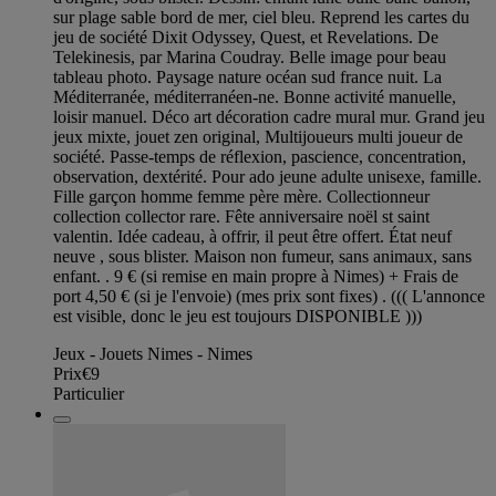
sur plage sable bord de mer, ciel bleu. Reprend les cartes du
jeu de société Dixit Odyssey, Quest, et Revelations. De
Telekinesis, par Marina Coudray. Belle image pour beau
tableau photo. Paysage nature océan sud france nuit. La
Méditerranée, méditerranéen-ne. Bonne activité manuelle,
loisir manuel. Déco art décoration cadre mural mur. Grand jeu
jeux mixte, jouet zen original, Multijoueurs multi joueur de
société. Passe-temps de réflexion, pascience, concentration,
observation, dextérité. Pour ado jeune adulte unisexe, famille.
Fille garçon homme femme père mère. Collectionneur
collection collector rare. Fête anniversaire noël st saint
valentin. Idée cadeau, à offrir, il peut être offert. État neuf
neuve , sous blister. Maison non fumeur, sans animaux, sans
enfant. . 9 € (si remise en main propre à Nimes) + Frais de
port 4,50 € (si je l'envoie) (mes prix sont fixes) . ((( L'annonce
est visible, donc le jeu est toujours DISPONIBLE )))
Jeux - Jouets Nimes - Nimes
Prix
€9
Particulier