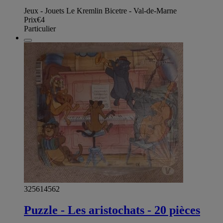
Jeux - Jouets Le Kremlin Bicetre - Val-de-Marne
Prix
€4
Particulier
325614562
Puzzle - Les aristochats - 20 pièces