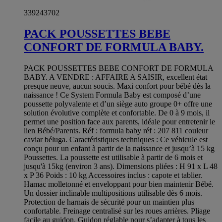
339243702
PACK POUSSETTES BEBE
CONFORT DE FORMULA BABY.
PACK POUSSETTES BEBE CONFORT DE FORMULA
BABY. A VENDRE : AFFAIRE A SAISIR, excellent état
presque neuve, aucun soucis. Maxi confort pour bébé dès la
naissance ! Ce System Formula Baby est composé d’une
poussette polyvalente et d’un siège auto groupe 0+ offre une
solution évolutive complète et confortable. De 0 à 9 mois, il
permet une position face aux parents, idéale pour entretenir le
lien Bébé/Parents. Réf : formula baby réf : 207 811 couleur
caviar béluga. Caractéristiques techniques : Ce véhicule est
conçu pour un enfant à partir de la naissance et jusqu’à 15 kg
Poussettes. La poussette est utilisable à partir de 6 mois et
jusqu'à 15kg (environ 3 ans). Dimensions pliées : H 91 x L 48
x P 36 Poids : 10 kg Accessoires inclus : capote et tablier.
Hamac molletonné et enveloppant pour bien maintenir Bébé.
Un dossier inclinable multipositions utilisable dès 6 mois.
Protection de harnais de sécurité pour un maintien plus
confortable. Freinage centralisé sur les roues arrières. Pliage
facile au guidon. Guidon réglable pour s’adapter à tous les