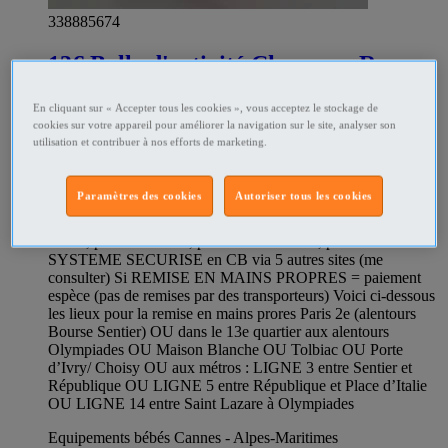
338885674
13€ Balle d'activité Chaperon Rouge
(Lilluputiens)
En cliquant sur « Accepter tous les cookies », vous acceptez le stockage de
cookies sur votre appareil pour améliorer la navigation sur le site, analyser son
Balle d'activité Chaperon Rouge (Lilluputiens) TARIF 13€
utilisation et contribuer à nos efforts de marketing.
Dès 6 mois. Balle d'activité en tissu 11 cm diamètre avec sons
bruissants, grelot, couleurs vives permet de stimuler la vue et
l'ouie, la motricity, son rythme, éveil sensoriel. Encourage
Paramètres des cookies
Autoriser tous les cookies
bébé à se déplacer en faisant rouler le jouet. Pour des
questions, via ce site /sms 0 SEPT puis le 5 et 3, puis le 8
HUIT, puis le 4 et le 1, puis le 4 0 Si envoi, paiementssur le
SYSTEME SECURISE en CB via 5 autres sites (me
consulter) Si REMISE EN MAINS PROPRES = paiement
espèce (pas de remises par des transporteurs) Voici ci-dessous
les lieux pour la remise en mains prores Paris 2e (alentours
Bourse Sentier) OU dans le 13e quartier aux alentours
Olympiades OU Maison Blanche OU Tolbiac OU Porte
d’Ivry/ Choisy OU aux métros : LIGNE 3 entre Sentier et
République OU LIGNE 5 entre République et Place d’Italie
OU LIGNE 14 entre Saint Lazare à Olympiades
Equipements bébés Cannes - Alpes-Maritimes