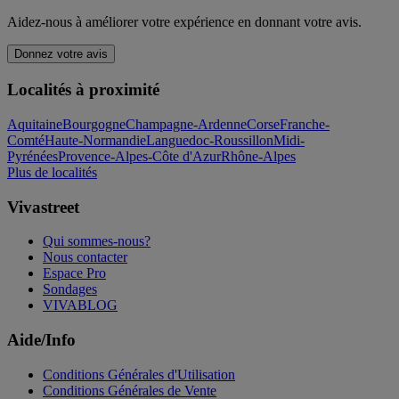
Aidez-nous à améliorer votre expérience en donnant votre avis.
Donnez votre avis
Localités à proximité
Aquitaine
Bourgogne
Champagne-Ardenne
Corse
Franche-
Comté
Haute-Normandie
Languedoc-Roussillon
Midi-
Pyrénées
Provence-Alpes-Côte d'Azur
Rhône-Alpes
Plus de localités
Vivastreet
Qui sommes-nous?
Nous contacter
Espace Pro
Sondages
VIVABLOG
Aide/Info
Conditions Générales d'Utilisation
Conditions Générales de Vente