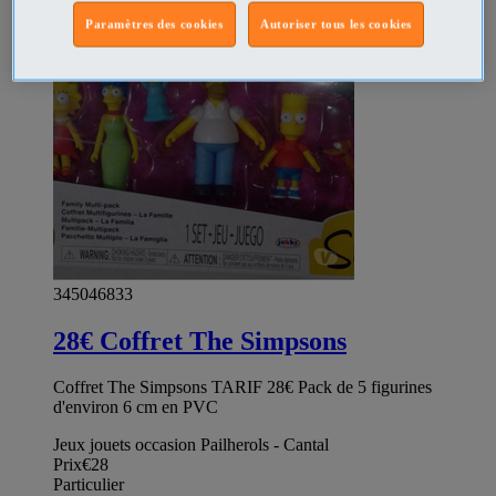
Paramètres des cookies
Autoriser tous les cookies
345046833
28€ Coffret The Simpsons
Coffret The Simpsons TARIF 28€ Pack de 5 figurines
d'environ 6 cm en PVC
Jeux jouets occasion Pailherols - Cantal
Prix
€28
Particulier