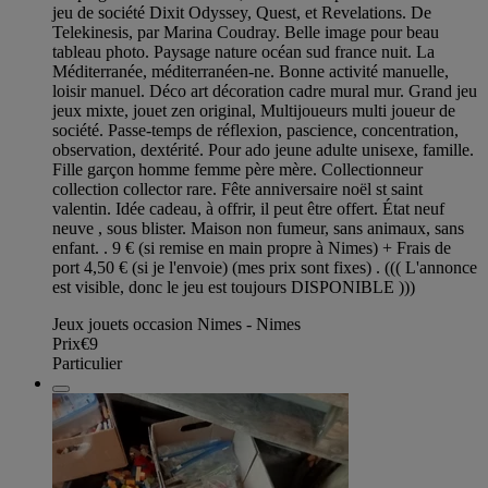
jeu de société Dixit Odyssey, Quest, et Revelations. De
Telekinesis, par Marina Coudray. Belle image pour beau
tableau photo. Paysage nature océan sud france nuit. La
Méditerranée, méditerranéen-ne. Bonne activité manuelle,
loisir manuel. Déco art décoration cadre mural mur. Grand jeu
jeux mixte, jouet zen original, Multijoueurs multi joueur de
société. Passe-temps de réflexion, pascience, concentration,
observation, dextérité. Pour ado jeune adulte unisexe, famille.
Fille garçon homme femme père mère. Collectionneur
collection collector rare. Fête anniversaire noël st saint
valentin. Idée cadeau, à offrir, il peut être offert. État neuf
neuve , sous blister. Maison non fumeur, sans animaux, sans
enfant. . 9 € (si remise en main propre à Nimes) + Frais de
port 4,50 € (si je l'envoie) (mes prix sont fixes) . ((( L'annonce
est visible, donc le jeu est toujours DISPONIBLE )))
Jeux jouets occasion Nimes - Nimes
Prix
€9
Particulier