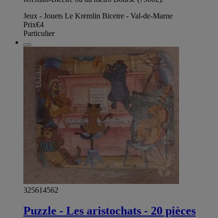
Jeux - Jouets Le Kremlin Bicetre - Val-de-Marne
Prix
€4
Particulier
325614562
Puzzle - Les aristochats - 20 pièces