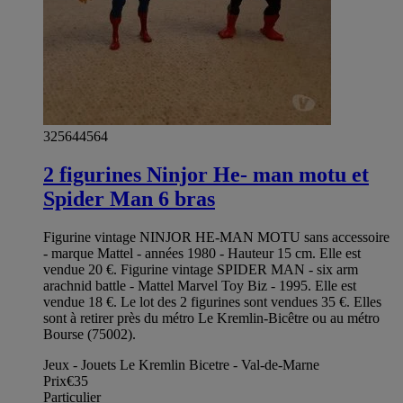
325644564
2 figurines Ninjor He- man motu et
Spider Man 6 bras
Figurine vintage NINJOR HE-MAN MOTU sans accessoire
- marque Mattel - années 1980 - Hauteur 15 cm. Elle est
vendue 20 €. Figurine vintage SPIDER MAN - six arm
arachnid battle - Mattel Marvel Toy Biz - 1995. Elle est
vendue 18 €. Le lot des 2 figurines sont vendues 35 €. Elles
sont à retirer près du métro Le Kremlin-Bicêtre ou au métro
Bourse (75002).
Jeux - Jouets Le Kremlin Bicetre - Val-de-Marne
Prix
€35
Particulier