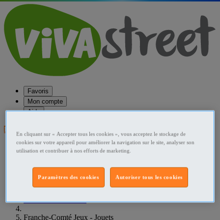
Favoris
Mon compte
Aide
Publier une annonce
En cliquant sur « Accepter tous les cookies », vous acceptez le stockage de
cookies sur votre appareil pour améliorer la navigation sur le site, analyser son
Favoris
utilisation et contribuer à nos efforts de marketing.
Publier une annonce
Menu
Paramètres des cookies
Autoriser tous les cookies
Accueil
France Jeux - Jouets
Franche-Comté Jeux - Jouets