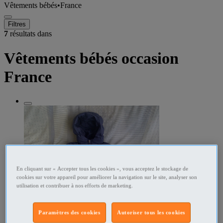
Vêtements bébés
•
France
Filtres
7
résultats dans
Vêtements bébés occasion
France
En cliquant sur « Accepter tous les cookies », vous acceptez le stockage de
cookies sur votre appareil pour améliorer la navigation sur le site, analyser son
utilisation et contribuer à nos efforts de marketing.
Paramètres des cookies
Autoriser tous les cookies