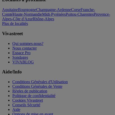
Aquitaine
Bourgogne
Champagne-Ardenne
Corse
Franche-
Comté
Haute-Normandie
Midi-Pyrénées
Poitou-Charentes
Provence-
Alpes-Côte d'Azur
Rhône-Alpes
Plus de localités
Vivastreet
Qui sommes-nous?
Nous contacter
Espace Pro
Sondages
VIVABLOG
Aide/Info
Conditions Générales d'Utilisation
Conditions Générales de Vente
Règles de publication
Politique de confidentialité
Cookies Vivastreet
Conseils Sécurité
Aide
Options de mise en avant