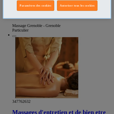
suédois, californien. La séance dure 1h, sur une table de
Paramètres des cookies
Autoriser tous les cookies
massage avec de l'huile. Vous pouvez venir entre 10h et 17h
N'hésitez pas à m'appeler pour plus de renseignements au
0759585151 Valerie
Massage Grenoble - Grenoble
Particulier
347762632
Massages d'entretien et de bien etre