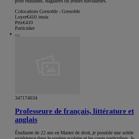
pour étudiants, stagiaires ou jeunes travailleurs.
Colocations Grenoble - Grenoble
Loyer
€410
/mois
Prix
€410
Particulier
347174034
Professeure de français, littérature et
anglais
Étudiante de 22 ans en Master de droit, je possède une solide
expérience dans le soutien scolaire et les cours particuliers. Je