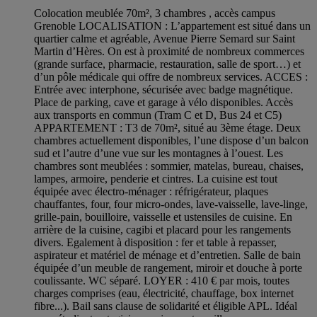
Colocation meublée 70m², 3 chambres , accès campus
Grenoble LOCALISATION : L’appartement est situé dans un
quartier calme et agréable, Avenue Pierre Semard sur Saint
Martin d’Hères. On est à proximité de nombreux commerces
(grande surface, pharmacie, restauration, salle de sport…) et
d’un pôle médicale qui offre de nombreux services. ACCES :
Entrée avec interphone, sécurisée avec badge magnétique.
Place de parking, cave et garage à vélo disponibles. Accès
aux transports en commun (Tram C et D, Bus 24 et C5)
APPARTEMENT : T3 de 70m², situé au 3ème étage. Deux
chambres actuellement disponibles, l’une dispose d’un balcon
sud et l’autre d’une vue sur les montagnes à l’ouest. Les
chambres sont meublées : sommier, matelas, bureau, chaises,
lampes, armoire, penderie et cintres. La cuisine est tout
équipée avec électro-ménager : réfrigérateur, plaques
chauffantes, four, four micro-ondes, lave-vaisselle, lave-linge,
grille-pain, bouilloire, vaisselle et ustensiles de cuisine. En
arrière de la cuisine, cagibi et placard pour les rangements
divers. Egalement à disposition : fer et table à repasser,
aspirateur et matériel de ménage et d’entretien. Salle de bain
équipée d’un meuble de rangement, miroir et douche à porte
coulissante. WC séparé. LOYER : 410 € par mois, toutes
charges comprises (eau, électricité, chauffage, box internet
fibre...). Bail sans clause de solidarité et éligible APL. Idéal