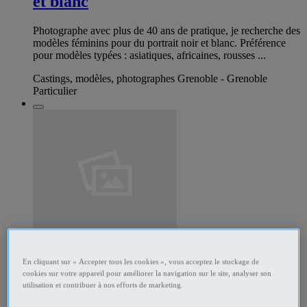
et blanc
Photographe avec plus de 40 ans de pratique, je recherche des
modèles féminins pour du portrait noir et blanc. Préférence
pour modèles typées : asiatiques, africaines, rousses ...
Castings, modèles, photographes Grenoble - Grenoble
Particulier
339914181
En cliquant sur « Accepter tous les cookies », vous acceptez le stockage de
Massage massage
cookies sur votre appareil pour améliorer la navigation sur le site, analyser son
utilisation et contribuer à nos efforts de marketing.
Bonjour, je propose le massage relaxant de tout le corps,