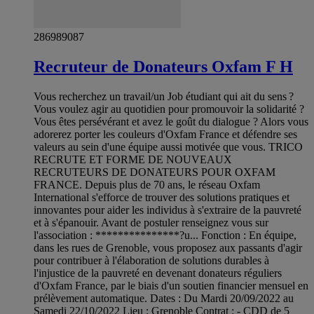
286989087
Recruteur de Donateurs Oxfam F H
Vous recherchez un travail/un Job étudiant qui ait du sens ?
Vous voulez agir au quotidien pour promouvoir la solidarité ?
Vous êtes persévérant et avez le goût du dialogue ? Alors vous
adorerez porter les couleurs d'Oxfam France et défendre ses
valeurs au sein d'une équipe aussi motivée que vous. TRICO
RECRUTE ET FORME DE NOUVEAUX
RECRUTEURS DE DONATEURS POUR OXFAM
FRANCE. Depuis plus de 70 ans, le réseau Oxfam
International s'efforce de trouver des solutions pratiques et
innovantes pour aider les individus à s'extraire de la pauvreté
et à s'épanouir. Avant de postuler renseignez vous sur
l'association : ***************?u... Fonction : En équipe,
dans les rues de Grenoble, vous proposez aux passants d'agir
pour contribuer à l'élaboration de solutions durables à
l'injustice de la pauvreté en devenant donateurs réguliers
d'Oxfam France, par le biais d'un soutien financier mensuel en
prélèvement automatique. Dates : Du Mardi 20/09/2022 au
Samedi 22/10/2022 Lieu : Grenoble Contrat : - CDD de 5