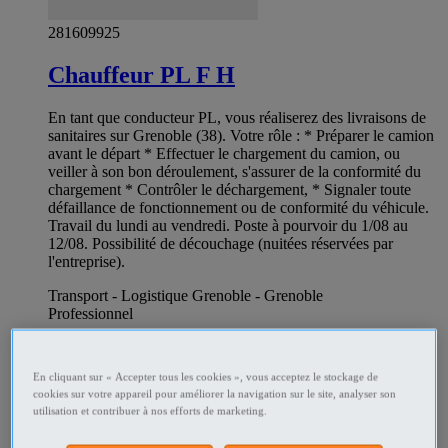
281609925
Chauffeur PL F H
En tant que conducteur PL, vous réaliserez des livraisons de
sanitaires sur Grenoble (38). Votre rôle : * Préparer le camion
avant le départ * Effectuer le chargement du camion, ou
veiller à son bon déroulement, s'assurer de la conformité du
chargement * Contrôler le déchargement, * Signaler toute
défaillance de fonctionnement ou de conformité du véhicule.
Travail du lundi au vendredi. Poste à pourvoir du 1/08 au
12/08. Possibilité de découchage (nuitées réservées par
l'entreprise).
Transport - Logistique Grenoble - Grenoble
Professionnel
En cliquant sur « Accepter tous les cookies », vous acceptez le stockage de
cookies sur votre appareil pour améliorer la navigation sur le site, analyser son
utilisation et contribuer à nos efforts de marketing.