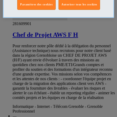
Paramètres des cookies
Autoriser tous les cookies
281609901
Chef de Projet AWS F H
Pour renforcer notre pôle dédié à la délégation du personnel
(Assistance technique) nous recrutons pour notre client basé
dans la région Grenobloise un CHEF DE PROJET AWS
(H/F) ayant envie d'évoluer à travers des missions au
quotidien chez nos clients PME/ETI/Grands comptes et
profiter du soutien et des formations d'un intégrateur reconnu
d'une grande expertise. Vos missions selon vos compétences
et les attentes de nos clients : - coordonner l'équipe projet en
charge de la migration des applications client vers AWS -
garantir la fourniture des livrables - évaluer les risques et
alerter le cas échéant - établir un reporting régulier - animer les
comités projets et les équipes en charge de la réalisation
Informatique - Internet - Télécom Grenoble - Grenoble
Professionnel