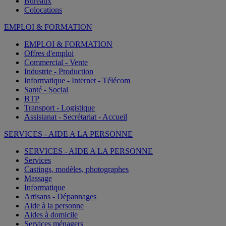
Bureaux
Colocations
EMPLOI & FORMATION
EMPLOI & FORMATION
Offres d'emploi
Commercial - Vente
Industrie - Production
Informatique - Internet - Télécom
Santé - Social
BTP
Transport - Logistique
Assistanat - Secrétariat - Accueil
SERVICES - AIDE A LA PERSONNE
SERVICES - AIDE A LA PERSONNE
Services
Castings, modèles, photographes
Massage
Informatique
Artisans - Dépannages
Aide à la personne
Aides à domicile
Services ménagers