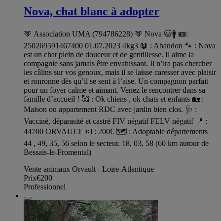
Nova, chat blanc à adopter
🩵 Association UMA (794786228) 🩵 Nova 🐱🚹 🪪:
250269591467400 01.07.2023 4kg3 📖 : Abandon 🐾 : Nova
est un chat plein de douceur et de gentillesse. Il aime la
compagnie sans jamais être envahissant. Il n’ira pas chercher
les câlins sur vos genoux, mais il se laisse caresser avec plaisir
et ronronne dès qu’il se sent à l’aise. Un compagnon parfait
pour un foyer calme et aimant. Venez le rencontrer dans sa
famille d’accueil ! 🥰 : Ok chiens , ok chats et enfants 🏡 :
Maison ou appartement RDC avec jardin bien clos. 🩺 :
Vacciné, déparasité et castré FIV négatif FELV négatif 📍 :
44700 ORVAULT 💶 : 200€ 🗺️ : Adoptable départements
44 , 49, 35, 56 selon le secteur. 18, 03, 58 (60 km autour de
Bessais-le-Fromental)
Vente animaux Orvault - Loire-Atlantique
Prix
€200
Professionnel