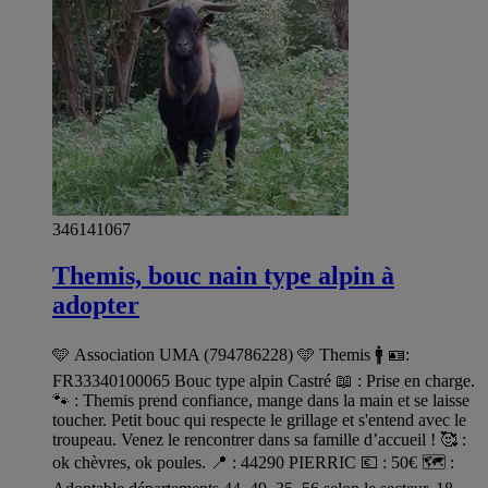
346141067
Themis, bouc nain type alpin à
adopter
🩵 Association UMA (794786228) 🩵 Themis 🚹 🪪:
FR33340100065 Bouc type alpin Castré 📖 : Prise en charge.
🐾 : Themis prend confiance, mange dans la main et se laisse
toucher. Petit bouc qui respecte le grillage et s'entend avec le
troupeau. Venez le rencontrer dans sa famille d’accueil ! 🥰 :
ok chèvres, ok poules. 📍 : 44290 PIERRIC 💶 : 50€ 🗺️ :