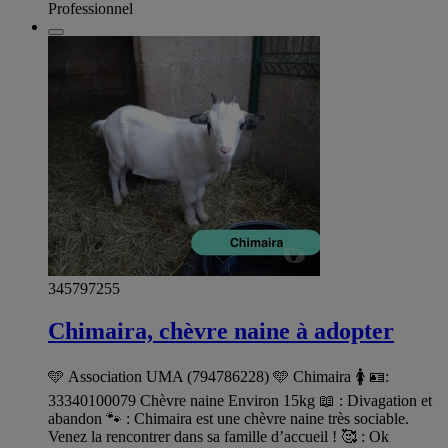
Professionnel
345797255
Chimaira, chèvre naine à adopter
🩵 Association UMA (794786228) 🩵 Chimaira 🚺 🪪:
33340100079 Chèvre naine Environ 15kg 📖 : Divagation et
abandon 🐾 : Chimaira est une chèvre naine très sociable.
Venez la rencontrer dans sa famille d’accueil ! 🥰 : Ok