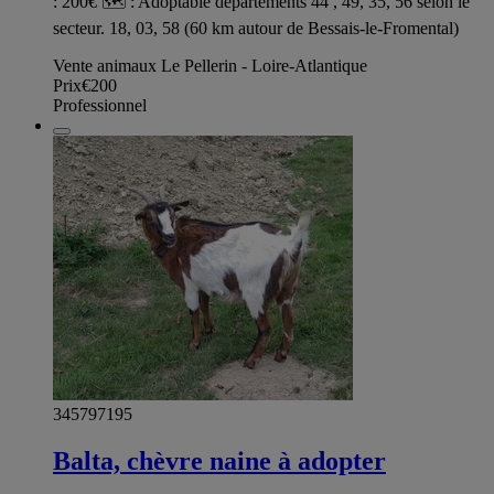
: 200€ 🗺️ : Adoptable départements 44 , 49, 35, 56 selon le
secteur. 18, 03, 58 (60 km autour de Bessais-le-Fromental)
Vente animaux Le Pellerin - Loire-Atlantique
Prix
€200
Professionnel
345797195
Balta, chèvre naine à adopter