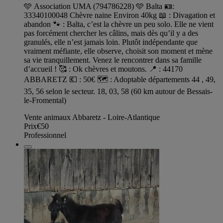
🩵 Association UMA (794786228) 🩵 Balta 🪪:
33340100048 Chèvre naine Environ 40kg 📖 : Divagation et
abandon 🐾 : Balta, c’est la chèvre un peu solo. Elle ne vient
pas forcément chercher les câlins, mais dès qu’il y a des
granulés, elle n’est jamais loin. Plutôt indépendante que
vraiment méfiante, elle observe, choisit son moment et mène
sa vie tranquillement. Venez le rencontrer dans sa famille
d’accueil ! 🥰 : Ok chèvres et moutons. 📍 : 44170
ABBARETZ 💶 : 50€ 🗺️ : Adoptable départements 44 , 49,
35, 56 selon le secteur. 18, 03, 58 (60 km autour de Bessais-
le-Fromental)
Vente animaux Abbaretz - Loire-Atlantique
Prix
€50
Professionnel