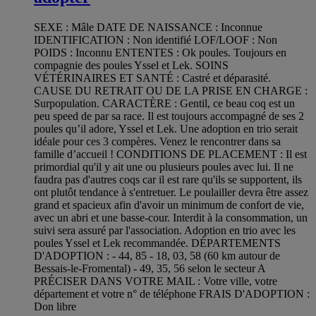
SEXE : Mâle DATE DE NAISSANCE : Inconnue
IDENTIFICATION : Non identifié LOF/LOOF : Non
POIDS : Inconnu ENTENTES : Ok poules. Toujours en
compagnie des poules Yssel et Lek. SOINS
VÉTÉRINAIRES ET SANTÉ : Castré et déparasité.
CAUSE DU RETRAIT OU DE LA PRISE EN CHARGE :
Surpopulation. CARACTÈRE : Gentil, ce beau coq est un
peu speed de par sa race. Il est toujours accompagné de ses 2
poules qu’il adore, Yssel et Lek. Une adoption en trio serait
idéale pour ces 3 compères. Venez le rencontrer dans sa
famille d’accueil ! CONDITIONS DE PLACEMENT : Il est
primordial qu'il y ait une ou plusieurs poules avec lui. Il ne
faudra pas d'autres coqs car il est rare qu'ils se supportent, ils
ont plutôt tendance à s'entretuer. Le poulailler devra être assez
grand et spacieux afin d'avoir un minimum de confort de vie,
avec un abri et une basse-cour. Interdit à la consommation, un
suivi sera assuré par l'association. Adoption en trio avec les
poules Yssel et Lek recommandée. DÉPARTEMENTS
D'ADOPTION : - 44, 85 - 18, 03, 58 (60 km autour de
Bessais-le-Fromental) - 49, 35, 56 selon le secteur A
PRÉCISER DANS VOTRE MAIL : Votre ville, votre
département et votre n° de téléphone FRAIS D'ADOPTION :
Don libre