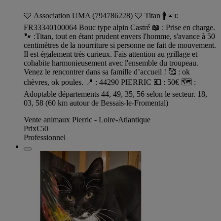
🩵 Association UMA (794786228) 🩵 Titan 🚹 🪪:
FR33340100064 Bouc type alpin Castré 📖 : Prise en charge.
🐾 :Titan, tout en étant prudent envers l'homme, s'avance à 50
centimètres de la nourriture si personne ne fait de mouvement.
Il est également très curieux. Fais attention au grillage et
cohabite harmonieusement avec l'ensemble du troupeau.
Venez le rencontrer dans sa famille d’accueil ! 🥰 : ok
chèvres, ok poules. 📍 : 44290 PIERRIC 💶 : 50€ 🗺️ :
Adoptable départements 44, 49, 35, 56 selon le secteur. 18,
03, 58 (60 km autour de Bessais-le-Fromental)
Vente animaux Pierric - Loire-Atlantique
Prix
€50
Professionnel