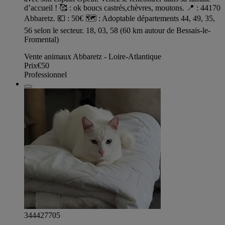
d’accueil ! 🥰 : ok boucs castrés,chèvres, moutons. 📍 : 44170
Abbaretz. 💶 : 50€ 🗺️ : Adoptable départements 44, 49, 35,
56 selon le secteur. 18, 03, 58 (60 km autour de Bessais-le-
Fromental)
Vente animaux Abbaretz - Loire-Atlantique
Prix
€50
Professionnel
344427705