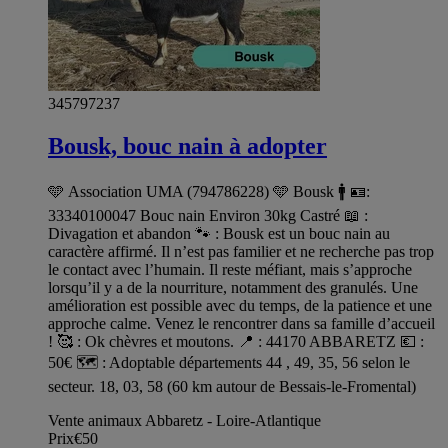
345797237
Bousk, bouc nain à adopter
🩵 Association UMA (794786228) 🩵 Bousk 🚹 🪪:
33340100047 Bouc nain Environ 30kg Castré 📖 :
Divagation et abandon 🐾 : Bousk est un bouc nain au
caractère affirmé. Il n’est pas familier et ne recherche pas trop
le contact avec l’humain. Il reste méfiant, mais s’approche
lorsqu’il y a de la nourriture, notamment des granulés. Une
amélioration est possible avec du temps, de la patience et une
approche calme. Venez le rencontrer dans sa famille d’accueil
! 🥰 : Ok chèvres et moutons. 📍 : 44170 ABBARETZ 💶 :
50€ 🗺️ : Adoptable départements 44 , 49, 35, 56 selon le
secteur. 18, 03, 58 (60 km autour de Bessais-le-Fromental)
Vente animaux Abbaretz - Loire-Atlantique
Prix
€50