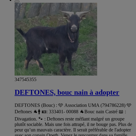
347545355
DEFTONES, bouc nain à adopter
DEFTONES (Bouc) : 🩵 Association UMA (794786228) 🩵
Deftones 🐐🚹 🪪: 333401- 00088 🐐Bouc nain Castré 📖 :
Divagation. 🐾 : Deftones reste méfiant malgré un groupe
plutôt sociable. Mais une fois attrapé, il ne bouge pas. Plus de
peur qu’un mauvais caractère. Il serait préférable de l'adopter
avec son copain Opeth. Venez le rencontrer dans sa famille