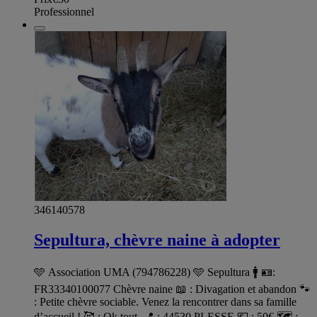
Professionnel
346140578
Sepultura, chèvre naine à adopter
🩵 Association UMA (794786228) 🩵 Sepultura 🚹 🪪:
FR33340100077 Chèvre naine 📖 : Divagation et abandon 🐾
: Petite chèvre sociable. Venez la rencontrer dans sa famille
d’accueil ! 🥰 : Ok tout. 📍 : 44530 PLESSE 💶 : 50€ 🗺️ :