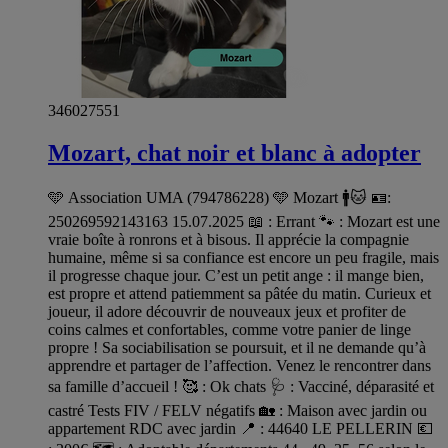
346027551
Mozart, chat noir et blanc à adopter
🩵 Association UMA (794786228) 🩵 Mozart 🚹🐱 🪪:
250269592143163 15.07.2025 📖 : Errant 🐾 : Mozart est une
vraie boîte à ronrons et à bisous. Il apprécie la compagnie
humaine, même si sa confiance est encore un peu fragile, mais
il progresse chaque jour. C’est un petit ange : il mange bien,
est propre et attend patiemment sa pâtée du matin. Curieux et
joueur, il adore découvrir de nouveaux jeux et profiter de
coins calmes et confortables, comme votre panier de linge
propre ! Sa sociabilisation se poursuit, et il ne demande qu’à
apprendre et partager de l’affection. Venez le rencontrer dans
sa famille d’accueil ! 🥰 : Ok chats 🩺 : Vacciné, déparasité et
castré Tests FIV / FELV négatifs 🏡 : Maison avec jardin ou
appartement RDC avec jardin 📍 : 44640 LE PELLERIN 💶