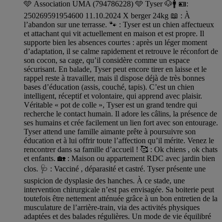
🩵 Association UMA (794786228) 🩵 Tyser 🐶🚹 🪪:
250269591954600 11.10.2024 X berger 24kg 📖 : À
l’abandon sur une terrasse. 🐾 : Tyser est un chien affectueux
et attachant qui vit actuellement en maison et est propre. Il
supporte bien les absences courtes : après un léger moment
d’adaptation, il se calme rapidement et retrouve le réconfort de
son cocon, sa cage, qu’il considère comme un espace
sécurisant. En balade, Tyser peut encore tirer en laisse et le
rappel reste à travailler, mais il dispose déjà de très bonnes
bases d’éducation (assis, couché, tapis). C’est un chien
intelligent, réceptif et volontaire, qui apprend avec plaisir.
Véritable « pot de colle », Tyser est un grand tendre qui
recherche le contact humain. Il adore les câlins, la présence de
ses humains et crée facilement un lien fort avec son entourage.
Tyser attend une famille aimante prête à poursuivre son
éducation et à lui offrir toute l’affection qu’il mérite. Venez le
rencontrer dans sa famille d’accueil ! 🥰 : Ok chiens , ok chats
et enfants. 🏡 : Maison ou appartement RDC avec jardin bien
clos. 🩺 : Vacciné , déparasité et castré. Tyser présente une
suspicion de dysplasie des hanches. À ce stade, une
intervention chirurgicale n’est pas envisagée. Sa boiterie peut
toutefois être nettement atténuée grâce à un bon entretien de la
musculature de l’arrière-train, via des activités physiques
adaptées et des balades régulières. Un mode de vie équilibré