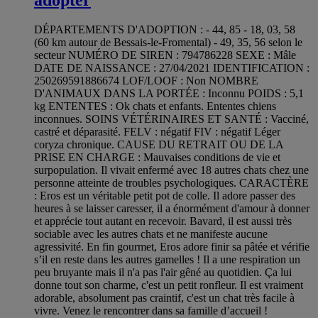
DÉPARTEMENTS D'ADOPTION : - 44, 85 - 18, 03, 58
(60 km autour de Bessais-le-Fromental) - 49, 35, 56 selon le
secteur NUMÉRO DE SIREN : 794786228 SEXE : Mâle
DATE DE NAISSANCE : 27/04/2021 IDENTIFICATION :
250269591886674 LOF/LOOF : Non NOMBRE
D'ANIMAUX DANS LA PORTÉE : Inconnu POIDS : 5,1
kg ENTENTES : Ok chats et enfants. Ententes chiens
inconnues. SOINS VÉTÉRINAIRES ET SANTÉ : Vacciné,
castré et déparasité. FELV : négatif FIV : négatif Léger
coryza chronique. CAUSE DU RETRAIT OU DE LA
PRISE EN CHARGE : Mauvaises conditions de vie et
surpopulation. Il vivait enfermé avec 18 autres chats chez une
personne atteinte de troubles psychologiques. CARACTÈRE
: Eros est un véritable petit pot de colle. Il adore passer des
heures à se laisser caresser, il a énormément d'amour à donner
et apprécie tout autant en recevoir. Bavard, il est aussi très
sociable avec les autres chats et ne manifeste aucune
agressivité. En fin gourmet, Eros adore finir sa pâtée et vérifie
s’il en reste dans les autres gamelles ! Il a une respiration un
peu bruyante mais il n'a pas l'air gêné au quotidien. Ça lui
donne tout son charme, c'est un petit ronfleur. Il est vraiment
adorable, absolument pas craintif, c'est un chat très facile à
vivre. Venez le rencontrer dans sa famille d’accueil !