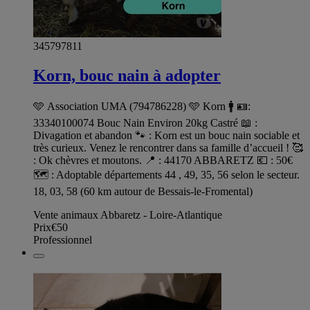
345797811
Korn, bouc nain à adopter
🩵 Association UMA (794786228) 🩵 Korn 🚹 🪪:
33340100074 Bouc Nain Environ 20kg Castré 📖 :
Divagation et abandon 🐾 : Korn est un bouc nain sociable et
très curieux. Venez le rencontrer dans sa famille d’accueil ! 🥰
: Ok chèvres et moutons. 📍 : 44170 ABBARETZ 💶 : 50€
🗺️ : Adoptable départements 44 , 49, 35, 56 selon le secteur.
18, 03, 58 (60 km autour de Bessais-le-Fromental)
Vente animaux Abbaretz - Loire-Atlantique
Prix
€50
Professionnel