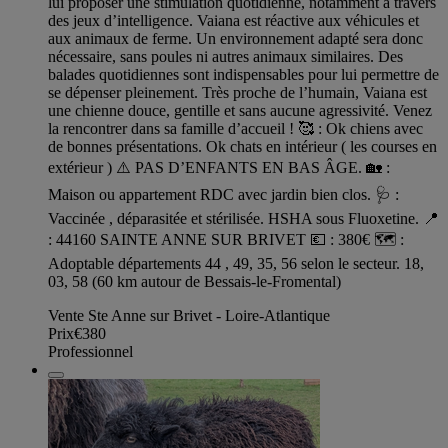
lui proposer une stimulation quotidienne, notamment à travers
des jeux d’intelligence. Vaiana est réactive aux véhicules et
aux animaux de ferme. Un environnement adapté sera donc
nécessaire, sans poules ni autres animaux similaires. Des
balades quotidiennes sont indispensables pour lui permettre de
se dépenser pleinement. Très proche de l’humain, Vaiana est
une chienne douce, gentille et sans aucune agressivité. Venez
la rencontrer dans sa famille d’accueil ! 🥰 : Ok chiens avec
de bonnes présentations. Ok chats en intérieur ( les courses en
extérieur ) ⚠️ PAS D’ENFANTS EN BAS ÂGE. 🏡 :
Maison ou appartement RDC avec jardin bien clos. 🩺 :
Vaccinée , déparasitée et stérilisée. HSHA sous Fluoxetine. 📍
: 44160 SAINTE ANNE SUR BRIVET 💶 : 380€ 🗺️ :
Adoptable départements 44 , 49, 35, 56 selon le secteur. 18,
03, 58 (60 km autour de Bessais-le-Fromental)
Vente Ste Anne sur Brivet - Loire-Atlantique
Prix
€380
Professionnel