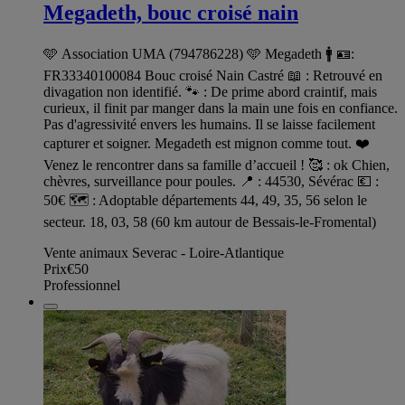
Megadeth, bouc croisé nain
🩵 Association UMA (794786228) 🩵 Megadeth 🚹 🪪:
FR33340100084 Bouc croisé Nain Castré 📖 : Retrouvé en
divagation non identifié. 🐾 : De prime abord craintif, mais
curieux, il finit par manger dans la main une fois en confiance.
Pas d'agressivité envers les humains. Il se laisse facilement
capturer et soigner. Megadeth est mignon comme tout. ❤️
Venez le rencontrer dans sa famille d’accueil ! 🥰 : ok Chien,
chèvres, surveillance pour poules. 📍 : 44530, Sévérac 💶 :
50€ 🗺️ : Adoptable départements 44, 49, 35, 56 selon le
secteur. 18, 03, 58 (60 km autour de Bessais-le-Fromental)
Vente animaux Severac - Loire-Atlantique
Prix
€50
Professionnel