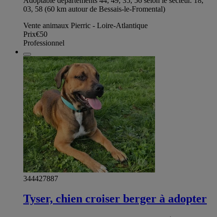
Adoptable départements 44, 49, 35, 56 selon le secteur. 18,
03, 58 (60 km autour de Bessais-le-Fromental)
Vente animaux Pierric - Loire-Atlantique
Prix
€50
Professionnel
344427887
Tyser, chien croiser berger à adopter