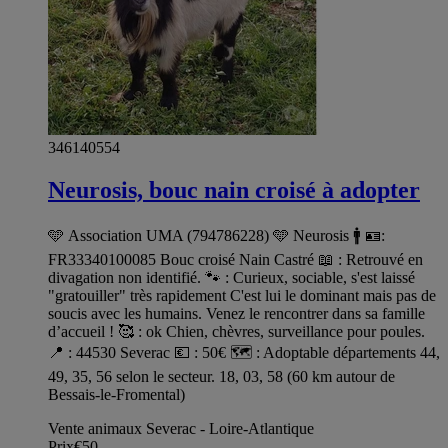
346140554
Neurosis, bouc nain croisé à adopter
🩵 Association UMA (794786228) 🩵 Neurosis 🚹 🪪:
FR33340100085 Bouc croisé Nain Castré 📖 : Retrouvé en
divagation non identifié. 🐾 : Curieux, sociable, s'est laissé
"gratouiller" très rapidement C'est lui le dominant mais pas de
soucis avec les humains. Venez le rencontrer dans sa famille
d’accueil ! 🥰 : ok Chien, chèvres, surveillance pour poules.
📍 : 44530 Severac 💶 : 50€ 🗺️ : Adoptable départements 44,
49, 35, 56 selon le secteur. 18, 03, 58 (60 km autour de
Bessais-le-Fromental)
Vente animaux Severac - Loire-Atlantique
Prix
€50