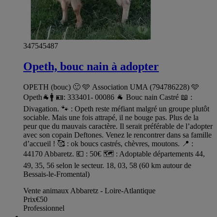
347545487
Opeth, bouc nain à adopter
OPETH (bouc) 🙂 🩵 Association UMA (794786228) 🩵
Opeth🐐🚹 🪪: 333401- 00086 🐐 Bouc nain Castré 📖 :
Divagation. 🐾 : Opeth reste méfiant malgré un groupe plutôt
sociable. Mais une fois attrapé, il ne bouge pas. Plus de la
peur que du mauvais caractère. Il serait préférable de l’adopter
avec son copain Deftones. Venez le rencontrer dans sa famille
d’accueil ! 🥰 : ok boucs castrés, chèvres, moutons. 📍 :
44170 Abbaretz. 💶 : 50€ 🗺️ : Adoptable départements 44,
49, 35, 56 selon le secteur. 18, 03, 58 (60 km autour de
Bessais-le-Fromental)
Vente animaux Abbaretz - Loire-Atlantique
Prix
€50
Professionnel