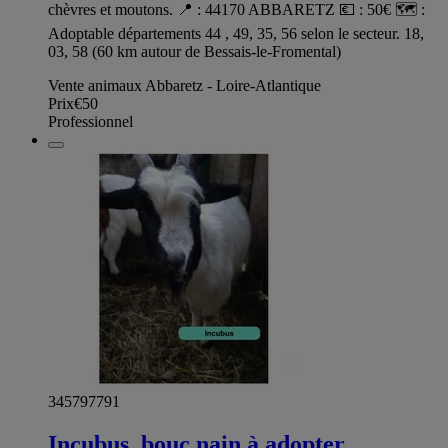
chèvres et moutons. 📍 : 44170 ABBARETZ 💶 : 50€ 🗺️ :
Adoptable départements 44 , 49, 35, 56 selon le secteur. 18,
03, 58 (60 km autour de Bessais-le-Fromental)
Vente animaux Abbaretz - Loire-Atlantique
Prix
€50
Professionnel
345797791
Incubus, bouc nain à adopter