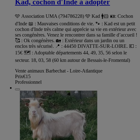
Kad, cochon d'Inde à adopter
🩵 Association UMA (794786228) 🩵 Kad 🚹🐹 🪪: Cochon
d'Inde 📖 : Mauvaises conditions de vie. 🐾 : Kad est un petit
cochon d'Inde très calme qui apprécie sa vie en extérieur avec
ses congénères. Venez le rencontrer dans sa famille d’accueil !
🥰 : Ok congénères. 🏡 : Extérieur dans un jardin ou un
enclos très sécurisé. 📍 : 44450 DIVATTE-SUR-LOIRE. 💶 :
15€ 🗺️ : Adoptable départements 44, 49, 35, 56 selon le
secteur. 18, 03, 58 (60 km autour de Bessais-le-Fromental)
Vente animaux Barbechat - Loire-Atlantique
Prix
€15
Professionnel