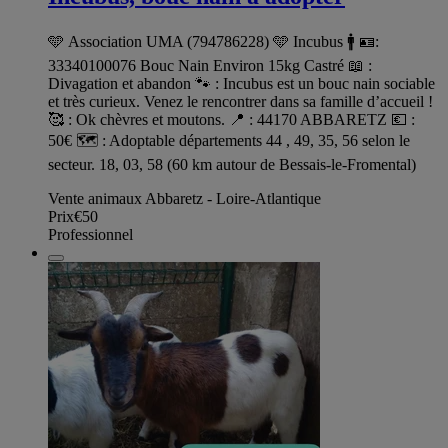
🩵 Association UMA (794786228) 🩵 Incubus 🚹 🪪:
33340100076 Bouc Nain Environ 15kg Castré 📖 :
Divagation et abandon 🐾 : Incubus est un bouc nain sociable
et très curieux. Venez le rencontrer dans sa famille d’accueil !
🥰 : Ok chèvres et moutons. 📍 : 44170 ABBARETZ 💶 :
50€ 🗺️ : Adoptable départements 44 , 49, 35, 56 selon le
secteur. 18, 03, 58 (60 km autour de Bessais-le-Fromental)
Vente animaux Abbaretz - Loire-Atlantique
Prix
€50
Professionnel