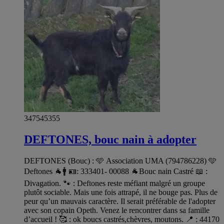
347545355
DEFTONES, bouc nain à adopter
DEFTONES (Bouc) : 🩵 Association UMA (794786228) 🩵
Deftones 🐐🚹 🪪: 333401- 00088 🐐Bouc nain Castré 📖 :
Divagation. 🐾 : Deftones reste méfiant malgré un groupe
plutôt sociable. Mais une fois attrapé, il ne bouge pas. Plus de
peur qu’un mauvais caractère. Il serait préférable de l'adopter
avec son copain Opeth. Venez le rencontrer dans sa famille
d’accueil ! 🥰 : ok boucs castrés,chèvres, moutons. 📍 : 44170