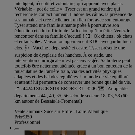
intelligent, réceptif et volontaire, qui apprend avec plaisir.
Véritable « pot de colle », Tyser est un grand tendre qui
recherche le contact humain. Il adore les câlins, la présence de
ses humains et crée facilement un lien fort avec son entourage.
Tyser attend une famille aimante prête à poursuivre son
éducation et à lui offrir toute l’affection qu’il mérite. Venez le
rencontrer dans sa famille d’accueil ! 🥰 : Ok chiens , ok chats
et enfants. 🏡 : Maison ou appartement RDC avec jardin bien
clos. 🩺 : Vacciné , déparasité et castré. Tyser présente une
suspicion de dysplasie des hanches. À ce stade, une
intervention chirurgicale n’est pas envisagée. Sa boiterie peut
toutefois être nettement atténuée grâce à un bon entretien de la
musculature de l’arrière-train, via des activités physiques
adaptées et des balades régulières. Un mode de vie équilibré
et attentif lui permettra de conserver une bonne qualité de vie.
📍 : 44240 SUCÉ SUR ERDRE 💶 : 350€ 🗺️ : Adoptable
départements 44 , 49, 35, 56 selon le secteur. 18, 03, 58 (60
km autour de Bessais-le-Fromental)
Vente animaux Suce sur Erdre - Loire-Atlantique
Prix
€350
Professionnel