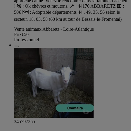
approche calme. Venez le rencontrer dans sa famille d’accueil
! 🥰 : Ok chèvres et moutons. 📍 : 44170 ABBARETZ 💶 :
50€ 🗺️ : Adoptable départements 44 , 49, 35, 56 selon le
secteur. 18, 03, 58 (60 km autour de Bessais-le-Fromental)
Vente animaux Abbaretz - Loire-Atlantique
Prix
€50
Professionnel
345797255