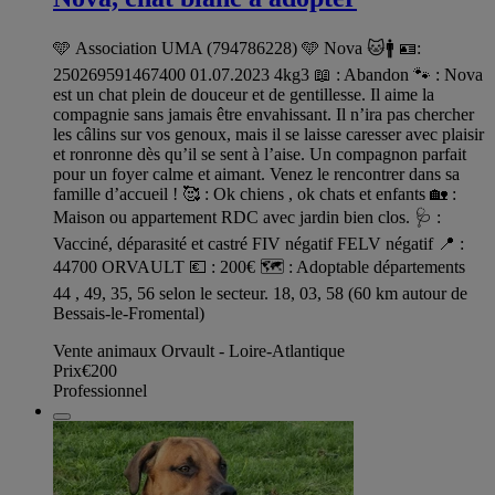
🩵 Association UMA (794786228) 🩵 Nova 🐱🚹 🪪:
250269591467400 01.07.2023 4kg3 📖 : Abandon 🐾 : Nova
est un chat plein de douceur et de gentillesse. Il aime la
compagnie sans jamais être envahissant. Il n’ira pas chercher
les câlins sur vos genoux, mais il se laisse caresser avec plaisir
et ronronne dès qu’il se sent à l’aise. Un compagnon parfait
pour un foyer calme et aimant. Venez le rencontrer dans sa
famille d’accueil ! 🥰 : Ok chiens , ok chats et enfants 🏡 :
Maison ou appartement RDC avec jardin bien clos. 🩺 :
Vacciné, déparasité et castré FIV négatif FELV négatif 📍 :
44700 ORVAULT 💶 : 200€ 🗺️ : Adoptable départements
44 , 49, 35, 56 selon le secteur. 18, 03, 58 (60 km autour de
Bessais-le-Fromental)
Vente animaux Orvault - Loire-Atlantique
Prix
€200
Professionnel