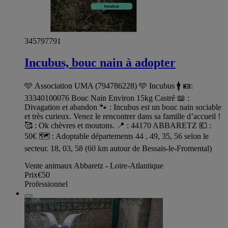
345797791
Incubus, bouc nain à adopter
🩵 Association UMA (794786228) 🩵 Incubus 🚹 🪪:
33340100076 Bouc Nain Environ 15kg Castré 📖 :
Divagation et abandon 🐾 : Incubus est un bouc nain sociable
et très curieux. Venez le rencontrer dans sa famille d’accueil !
🥰 : Ok chèvres et moutons. 📍 : 44170 ABBARETZ 💶 :
50€ 🗺️ : Adoptable départements 44 , 49, 35, 56 selon le
secteur. 18, 03, 58 (60 km autour de Bessais-le-Fromental)
Vente animaux Abbaretz - Loire-Atlantique
Prix
€50
Professionnel