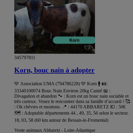
345797811
Korn, bouc nain à adopter
🩵 Association UMA (794786228) 🩵 Korn 🚹 🪪:
33340100074 Bouc Nain Environ 20kg Castré 📖 :
Divagation et abandon 🐾 : Korn est un bouc nain sociable et
très curieux. Venez le rencontrer dans sa famille d’accueil ! 🥰
: Ok chèvres et moutons. 📍 : 44170 ABBARETZ 💶 : 50€
🗺️ : Adoptable départements 44 , 49, 35, 56 selon le secteur.
18, 03, 58 (60 km autour de Bessais-le-Fromental)
Vente animaux Abbaretz - Loire-Atlantique