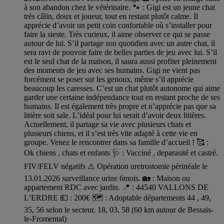
à son abandon chez le vétérinaire. 🐾 : Gigi est un jeune chat
très câlin, doux et joueur, tout en restant plutôt calme. Il
apprécie d’avoir un petit coin confortable où s’installer pour
faire la sieste. Très curieux, il aime observer ce qui se passe
autour de lui. S’il partage son quotidien avec un autre chat, il
sera ravi de pouvoir faire de belles parties de jeu avec lui. S’il
est le seul chat de la maison, il saura aussi profiter pleinement
des moments de jeu avec ses humains. Gigi ne vient pas
forcément se poser sur les genoux, même s’il apprécie
beaucoup les caresses. C’est un chat plutôt autonome qui aime
garder une certaine indépendance tout en restant proche de ses
humains. Il est également très propre et n’apprécie pas que sa
litière soit sale. L’idéal pour lui serait d’avoir deux litières.
Actuellement, il partage sa vie avec plusieurs chats et
plusieurs chiens, et il s’est très vite adapté à cette vie en
groupe. Venez le rencontrer dans sa famille d’accueil ! 🥰 :
Ok chiens , chats et enfants 🩺 : Vacciné , deparasité et castré.
FIV/FELV négatifs ⚠️ Opération uretrostomie périnéale le
13.01.2026 surveillance urine 6mois. 🏡 : Maison ou
appartement RDC avec jardin. 📍 : 44540 VALLONS DE
L’ERDRE 💶 : 200€ 🗺️ : Adoptable départements 44 , 49,
35, 56 selon le secteur. 18, 03, 58 (60 km autour de Bessais-
le-Fromental)