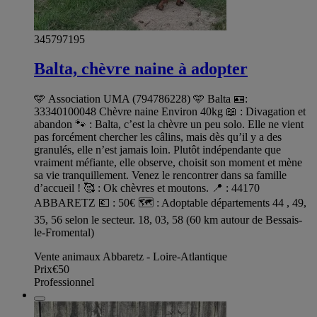
345797195
Balta, chèvre naine à adopter
🩵 Association UMA (794786228) 🩵 Balta 🪪:
33340100048 Chèvre naine Environ 40kg 📖 : Divagation et
abandon 🐾 : Balta, c’est la chèvre un peu solo. Elle ne vient
pas forcément chercher les câlins, mais dès qu’il y a des
granulés, elle n’est jamais loin. Plutôt indépendante que
vraiment méfiante, elle observe, choisit son moment et mène
sa vie tranquillement. Venez le rencontrer dans sa famille
d’accueil ! 🥰 : Ok chèvres et moutons. 📍 : 44170
ABBARETZ 💶 : 50€ 🗺️ : Adoptable départements 44 , 49,
35, 56 selon le secteur. 18, 03, 58 (60 km autour de Bessais-
le-Fromental)
Vente animaux Abbaretz - Loire-Atlantique
Prix
€50
Professionnel