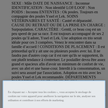
SEXE : Mâle DATE DE NAISSANCE : Inconnue
IDENTIFICATION : Non identifié LOF/LOOF : Non
POIDS : Inconnu ENTENTES : Ok poules. Toujours en
compagnie des poules Yssel et Lek. SOINS
VÉTÉRINAIRES ET SANTÉ : Castré et déparasité.
CAUSE DU RETRAIT OU DE LA PRISE EN CHARGE :
Surpopulation. CARACTÈRE : Gentil, ce beau coq est un
peu speed de par sa race. Il est toujours accompagné de ses 2
poules qu’il adore, Yssel et Lek. Une adoption en trio serait
idéale pour ces 3 compères. Venez le rencontrer dans sa
famille d’accueil ! CONDITIONS DE PLACEMENT : Il est
primordial qu'il y ait une ou plusieurs poules avec lui. Il ne
faudra pas d'autres coqs car il est rare qu'ils se supportent, ils
ont plutôt tendance à s'entretuer. Le poulailler devra être assez
grand et spacieux afin d'avoir un minimum de confort de vie,
avec un abri et une basse-cour. Interdit à la consommation, un
suivi sera assuré par l'association. Adoption en trio avec les
poules Yssel et Lek recommandée. DÉPARTEMENTS
D'ADOPTION : - 44, 85 - 18, 03, 58 (60 km autour de
Bessais-le-Fromental) - 49, 35, 56 selon le secteur A
PRÉCISER DANS VOTRE MAIL : Votre ville, votre
En cliquant sur « Accepter tous les cookies », vous acceptez le stockage de
département et votre n° de téléphone FRAIS D'ADOPTION :
cookies sur votre appareil pour améliorer la navigation sur le site, analyser son
Don libre
utilisation et contribuer à nos efforts de marketing.
Vente animaux Abbaretz - Loire-Atlantique