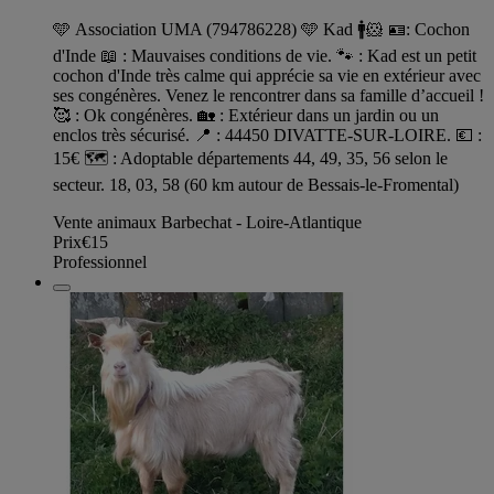
🩵 Association UMA (794786228) 🩵 Kad 🚹🐹 🪪: Cochon
d'Inde 📖 : Mauvaises conditions de vie. 🐾 : Kad est un petit
cochon d'Inde très calme qui apprécie sa vie en extérieur avec
ses congénères. Venez le rencontrer dans sa famille d’accueil !
🥰 : Ok congénères. 🏡 : Extérieur dans un jardin ou un
enclos très sécurisé. 📍 : 44450 DIVATTE-SUR-LOIRE. 💶 :
15€ 🗺️ : Adoptable départements 44, 49, 35, 56 selon le
secteur. 18, 03, 58 (60 km autour de Bessais-le-Fromental)
Vente animaux Barbechat - Loire-Atlantique
Prix
€15
Professionnel