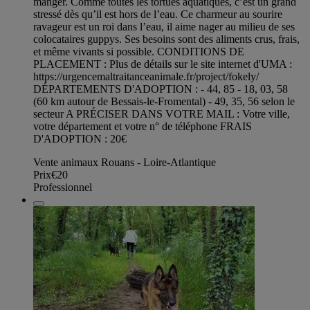
manger. Comme toutes les tortues aquatiques, c’est un grand
stressé dès qu’il est hors de l’eau. Ce charmeur au sourire
ravageur est un roi dans l’eau, il aime nager au milieu de ses
colocataires guppys. Ses besoins sont des aliments crus, frais,
et même vivants si possible. CONDITIONS DE
PLACEMENT : Plus de détails sur le site internet d'UMA :
https://urgencemaltraitanceanimale.fr/project/fokely/
DÉPARTEMENTS D'ADOPTION : - 44, 85 - 18, 03, 58
(60 km autour de Bessais-le-Fromental) - 49, 35, 56 selon le
secteur A PRÉCISER DANS VOTRE MAIL : Votre ville,
votre département et votre n° de téléphone FRAIS
D'ADOPTION : 20€
Vente animaux Rouans - Loire-Atlantique
Prix
€20
Professionnel