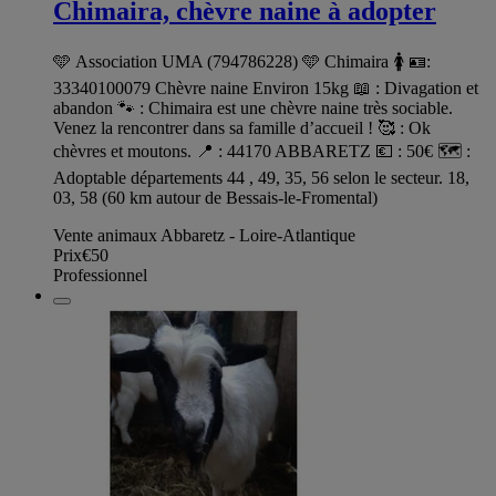
Chimaira, chèvre naine à adopter
🩵 Association UMA (794786228) 🩵 Chimaira 🚺 🪪:
33340100079 Chèvre naine Environ 15kg 📖 : Divagation et
abandon 🐾 : Chimaira est une chèvre naine très sociable.
Venez la rencontrer dans sa famille d’accueil ! 🥰 : Ok
chèvres et moutons. 📍 : 44170 ABBARETZ 💶 : 50€ 🗺️ :
Adoptable départements 44 , 49, 35, 56 selon le secteur. 18,
03, 58 (60 km autour de Bessais-le-Fromental)
Vente animaux Abbaretz - Loire-Atlantique
Prix
€50
Professionnel