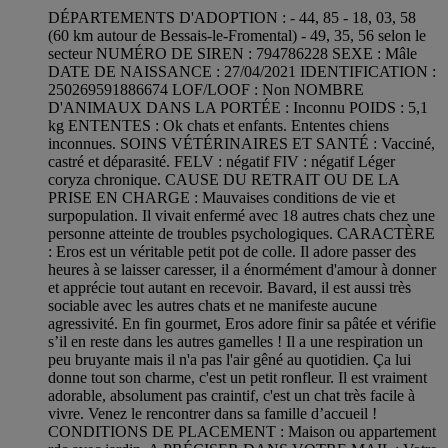
DÉPARTEMENTS D'ADOPTION : - 44, 85 - 18, 03, 58
(60 km autour de Bessais-le-Fromental) - 49, 35, 56 selon le
secteur NUMÉRO DE SIREN : 794786228 SEXE : Mâle
DATE DE NAISSANCE : 27/04/2021 IDENTIFICATION :
250269591886674 LOF/LOOF : Non NOMBRE
D'ANIMAUX DANS LA PORTÉE : Inconnu POIDS : 5,1
kg ENTENTES : Ok chats et enfants. Ententes chiens
inconnues. SOINS VÉTÉRINAIRES ET SANTÉ : Vacciné,
castré et déparasité. FELV : négatif FIV : négatif Léger
coryza chronique. CAUSE DU RETRAIT OU DE LA
PRISE EN CHARGE : Mauvaises conditions de vie et
surpopulation. Il vivait enfermé avec 18 autres chats chez une
personne atteinte de troubles psychologiques. CARACTÈRE
: Eros est un véritable petit pot de colle. Il adore passer des
heures à se laisser caresser, il a énormément d'amour à donner
et apprécie tout autant en recevoir. Bavard, il est aussi très
sociable avec les autres chats et ne manifeste aucune
agressivité. En fin gourmet, Eros adore finir sa pâtée et vérifie
s’il en reste dans les autres gamelles ! Il a une respiration un
peu bruyante mais il n'a pas l'air gêné au quotidien. Ça lui
donne tout son charme, c'est un petit ronfleur. Il est vraiment
adorable, absolument pas craintif, c'est un chat très facile à
vivre. Venez le rencontrer dans sa famille d’accueil !
CONDITIONS DE PLACEMENT : Maison ou appartement