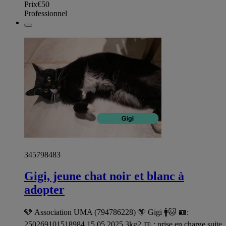
Prix
€50
Professionnel
345798483
Gigi, jeune chat noir et blanc à
adopter
🩵 Association UMA (794786228) 🩵 Gigi 🚹🐱 🪪:
250269101518984 15.05.2025 3kg2 📖 : prise en charge suite