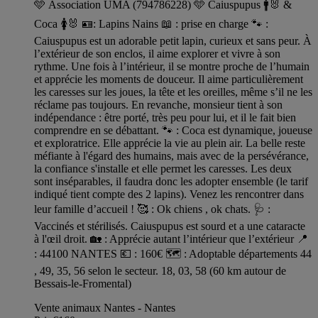
🩵 Association UMA (794786228) 🩵 Caiuspupus 🚹🐰 &
Coca 🚺🐰 🪪: Lapins Nains 📖 : prise en charge 🐾 :
Caiuspupus est un adorable petit lapin, curieux et sans peur. À
l’extérieur de son enclos, il aime explorer et vivre à son
rythme. Une fois à l’intérieur, il se montre proche de l’humain
et apprécie les moments de douceur. Il aime particulièrement
les caresses sur les joues, la tête et les oreilles, même s’il ne les
réclame pas toujours. En revanche, monsieur tient à son
indépendance : être porté, très peu pour lui, et il le fait bien
comprendre en se débattant. 🐾 : Coca est dynamique, joueuse
et exploratrice. Elle apprécie la vie au plein air. La belle reste
méfiante à l'égard des humains, mais avec de la persévérance,
la confiance s'installe et elle permet les caresses. Les deux
sont inséparables, il faudra donc les adopter ensemble (le tarif
indiqué tient compte des 2 lapins). Venez les rencontrer dans
leur famille d’accueil ! 🥰 : Ok chiens , ok chats. 🩺 :
Vaccinés et stérilisés. Caiuspupus est sourd et a une cataracte
à l'œil droit. 🏡 : Apprécie autant l’intérieur que l’extérieur 📍
: 44100 NANTES 💶 : 160€ 🗺️ : Adoptable départements 44
, 49, 35, 56 selon le secteur. 18, 03, 58 (60 km autour de
Bessais-le-Fromental)
Vente animaux Nantes - Nantes