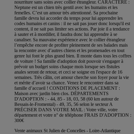
nourriture sans soins avec collier étrangleur. CARACTÈRE :
Neptune est un chien très gentil avec les humains et les
femelles. C’est un amour très attentionné. Sa prochaine
famille devra lui accorder du temps pour lui apprendre les
codes humains et canins : il ne sait pas jouer donc lorsqu'il est
content, il ne sait pas limiter ses actions. Par joie il a tendance
à sauter et à mordiller, il faudra donc lui apprendre à se
canaliser. Sa mauvaise expérience avec le collier étrangleur
l’empêche encore de profiter pleinement de ses balades mais
la rencontre avec d’autres chiens et les promenades en tout
genre lui font le plus grand bien. Il monte dans tous les coffres
de voiture ! Sa famille d'adoption doit pouvoir s'engager à
prévoir un budget soins chaque mois lorsque ses fistules
anales seront de retour, et ceci se soigne en l'espace de 16
semaines. Très câlin, cet amour cherche son foyer pour la vie
et mérite d’avoir sa chance. Venez le rencontrer dans sa
famille d’accueil ! CONDITIONS DE PLACEMENT :
Maison avec jardin bien clos. DÉPARTEMENTS
D'ADOPTION : - 44, 85 - 18, 03, 58 (60 km autour de
Bessais-le-Fromental) - 49, 35, 56 selon le secteur A
PRÉCISER DANS VOTRE MAIL : Votre ville, votre
département et votre n° de téléphone FRAIS D'ADOPTION :
300€
Vente animaux St Julien de Concelles - Loire-Atlantique