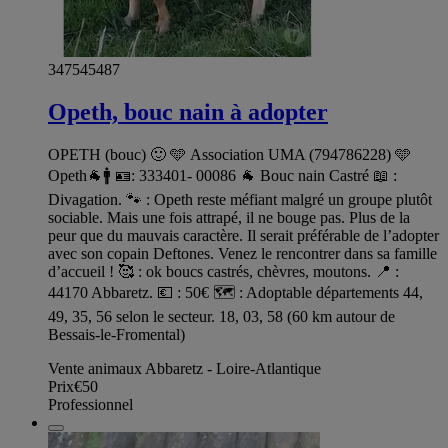
347545487
Opeth, bouc nain à adopter
OPETH (bouc) 🙂 🩵 Association UMA (794786228) 🩵
Opeth🐐🚹 🪪: 333401- 00086 🐐 Bouc nain Castré 📖 :
Divagation. 🐾 : Opeth reste méfiant malgré un groupe plutôt
sociable. Mais une fois attrapé, il ne bouge pas. Plus de la
peur que du mauvais caractère. Il serait préférable de l’adopter
avec son copain Deftones. Venez le rencontrer dans sa famille
d’accueil ! 🥰 : ok boucs castrés, chèvres, moutons. 📍 :
44170 Abbaretz. 💶 : 50€ 🗺️ : Adoptable départements 44,
49, 35, 56 selon le secteur. 18, 03, 58 (60 km autour de
Bessais-le-Fromental)
Vente animaux Abbaretz - Loire-Atlantique
Prix
€50
Professionnel