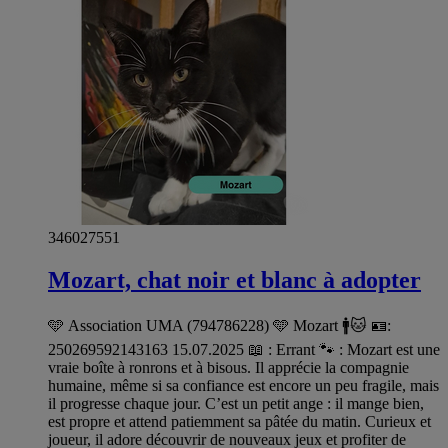
346027551
Mozart, chat noir et blanc à adopter
🩵 Association UMA (794786228) 🩵 Mozart 🚹🐱 🪪:
250269592143163 15.07.2025 📖 : Errant 🐾 : Mozart est une
vraie boîte à ronrons et à bisous. Il apprécie la compagnie
humaine, même si sa confiance est encore un peu fragile, mais
il progresse chaque jour. C’est un petit ange : il mange bien,
est propre et attend patiemment sa pâtée du matin. Curieux et
joueur, il adore découvrir de nouveaux jeux et profiter de