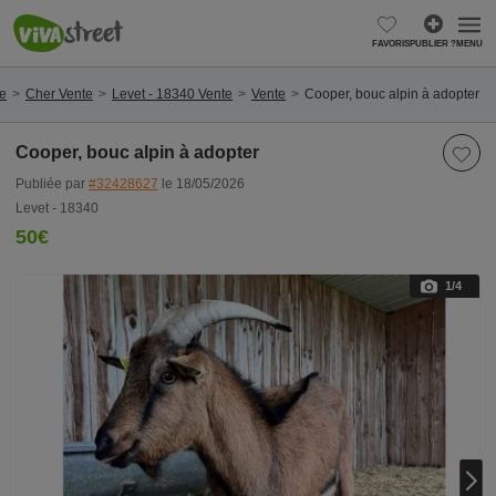
FAVORIS
PUBLIER ?
MENU
te
Cher Vente
Levet - 18340 Vente
Vente
Cooper, bouc alpin à adopter
Cooper, bouc alpin à adopter
Publiée par
#32428627
le 18/05/2026
Levet - 18340
50€
1
/4