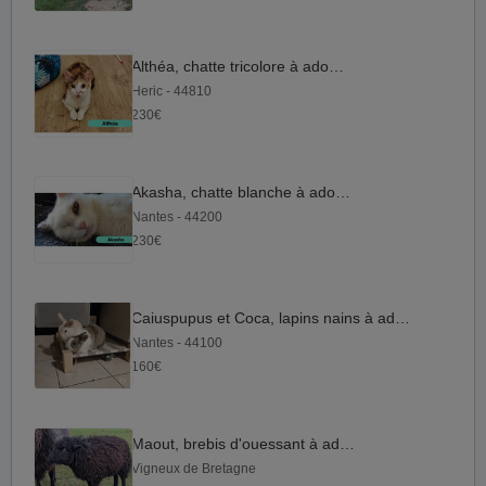
Althéa, chatte tricolore à adopter
Heric - 44810
230€
Akasha, chatte blanche à adopter
Nantes - 44200
230€
Caiuspupus et Coca, lapins nains à adopter
Nantes - 44100
160€
Maout, brebis d'ouessant à adopter
Vigneux de Bretagne