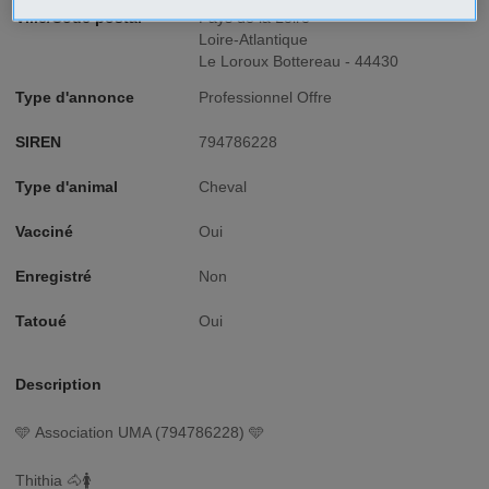
Ville/Code postal
Pays de la Loire
Loire-Atlantique
Le Loroux Bottereau - 44430
Type d'annonce
Professionnel Offre
SIREN
794786228
Type d'animal
Cheval
Vacciné
Oui
Enregistré
Non
Tatoué
Oui
Description
🩵 Association UMA (794786228) 🩵
Thithia 🐴🚺