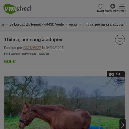
FAVORIS
PUBLIER ?
MENU
nte
Le Loroux Bottereau - 44430 Vente
Vente
Thithia, pur sang à adopter
Thithia, pur sang à adopter
Publiée par
#32428627
le 04/03/2026
Le Loroux Bottereau - 44430
600€
1
/4