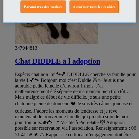
Paramètres des cookies
Autoriser tous les cookies
347944813
Chat DIDDLE à l adoption
Espèce: chat non lof 🐾💕 DIDDLLE cherche sa famille pour
la vie ! 💕🐾 Bonjour, moi c’est Diddle 🐱✨ Je suis une
adorable petite femelle d’environ 1 mois. J’ai
malheureusement été séparée de ma maman bien trop tôt…
Mais malgré ce début de vie difficile, je suis une petite
chatonne pleine de douceur. ❤️ Je suis très câline, joueuse et
curieuse. J’adore les moments de tendresse et je rêve
maintenant de trouver une famille qui prendra soin de moi
pour toujours. 🏡🐾 📍 Visible à Pierrelatte 🐱 Adoption
possible sur réservation via l’association. Renseignements : 06
51 41 58 69 ⚠️ Rappel : le certificat d’engagement doit être