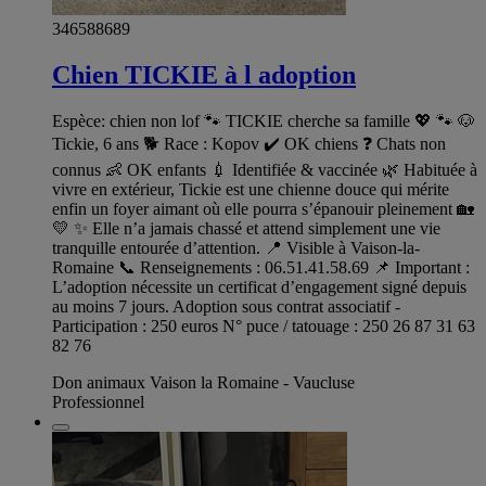
346588689
Chien TICKIE à l adoption
Espèce: chien non lof 🐾 TICKIE cherche sa famille 💖 🐾 🐶
Tickie, 6 ans 🐕 Race : Kopov ✔️ OK chiens ❓ Chats non
connus 👶 OK enfants 💉 Identifiée & vaccinée 🌿 Habituée à
vivre en extérieur, Tickie est une chienne douce qui mérite
enfin un foyer aimant où elle pourra s’épanouir pleinement 🏡
💛 ✨ Elle n’a jamais chassé et attend simplement une vie
tranquille entourée d’attention. 📍 Visible à Vaison-la-
Romaine 📞 Renseignements : 06.51.41.58.69 📌 Important :
L’adoption nécessite un certificat d’engagement signé depuis
au moins 7 jours. Adoption sous contrat associatif -
Participation : 250 euros N° puce / tatouage : 250 26 87 31 63
82 76
Don animaux Vaison la Romaine - Vaucluse
Professionnel