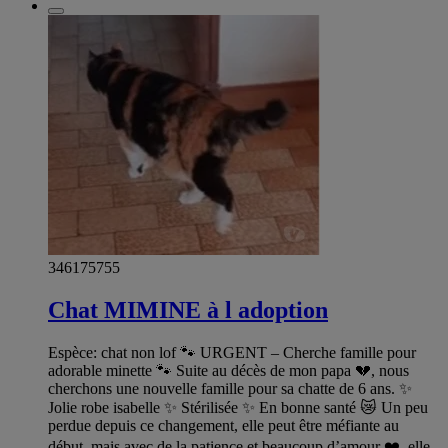
346175755
Chat MIMINE à l adoption
Espèce: chat non lof 🐾 URGENT – Cherche famille pour
adorable minette 🐾 Suite au décès de mon papa 💔, nous
cherchons une nouvelle famille pour sa chatte de 6 ans. ✨
Jolie robe isabelle ✨ Stérilisée ✨ En bonne santé 😿 Un peu
perdue depuis ce changement, elle peut être méfiante au
début, mais avec de la patience et beaucoup d’amour ❤️, elle