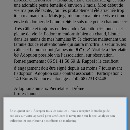
une adorable petite femelle d’environ 1 mois. Mon début de
vie n’a pas été facile, j’ai très probablement été arrachée trop
tôt à ma maman… Mais je garde toute ma joie de vivre et mon
envie de donner de l’amour. ❤️ Je suis une petite chatonne : ✨
Très câline et toujours en demande d’attention ✨ Joueuse et
pleine de vie ✨ J’adore m’endormir bien au chaud, blottie
dans les mains de mes humains 🥰 Je cherche maintenant une
famille douce et attentionnée qui saura m’offrir la sécurité, les
câlins et l’amour dont j’ai besoin. 🏡🐾 📍 Visible à Pierrelatte
🐱 Adoption possible via l’association, sur réservation.
Renseignements : 06 51 41 58 69 ⚠️ Rappel : le certificat
d’engagement doit être signé depuis au moins 7 jours avant
l’adoption. Adoption sous contrat associatif - Participation :
140 Euros N° puce / tatouage : 250268723137448
Adoption animaux Pierrelatte - Drôme
Professionnel
En cliquant sur « Accepter tous les cookies », vous acceptez le stockage de
cookies sur votre appareil pour améliorer la navigation sur le site, analyser son
utilisation et contribuer à nos efforts de marketing.