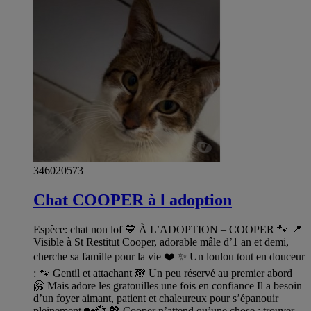
346020573
Chat COOPER à l adoption
Espèce: chat non lof 💙 À L’ADOPTION – COOPER 🐾 📍
Visible à St Restitut Cooper, adorable mâle d’1 an et demi,
cherche sa famille pour la vie ❤️ ✨ Un loulou tout en douceur
: 🐾 Gentil et attachant 🙈 Un peu réservé au premier abord
🤗 Mais adore les gratouilles une fois en confiance Il a besoin
d’un foyer aimant, patient et chaleureux pour s’épanouir
pleinement 🏡💞 💖 Cooper n’attend qu’une chose : trouver