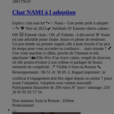
346175633
Chat NAMI à l adoption
Espèce: chat non lof 🐾✨ Nami – Une petite perle à adopter
✨🐾 💖 Née en 2023 ✔️ Stérilisée 🐶 Entente chiens calmes :
OK 🐱 Entente chats : OK 👶 Enfants : à découvrir 🌸 Nami
est une adorable jeune chatte, douce et pleine de tendresse.
Un peu timide au premier regard, elle a juste besoin d’un peu
de temps pour vous accorder sa confiance… mais ensuite ? 💕
Une vraie machine à câlins, proche de l’humain et très
attachante ! 🏡 Elle rêve d’un foyer calme, rempli de douceur,
où elle pourra évoluer à son rythme et partager de beaux
moments de complicité. 📍 Visible à Suze-la-Rousse 📞
Renseignements : 06 51 41 58 69 ⚠️ Rappel important : le
certificat d’engagement doit être signé depuis au moins 7 jours
avant l’adoption. Adoption sous contrat associatif -
Participation financière de 200 euros N° puce / tatouage :250
26 95 92 92 57 54
Don animaux Suze la Rousse - Drôme
Professionnel