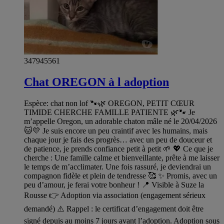
347945561
Chat OREGON à l adoption
Espèce: chat non lof 🐾🌿 OREGON, PETIT CŒUR
TIMIDE CHERCHE FAMILLE PATIENTE 🌿🐾 Je
m’appelle Oregon, un adorable chaton mâle né le 20/04/2026
🐱💛 Je suis encore un peu craintif avec les humains, mais
chaque jour je fais des progrès… avec un peu de douceur et
de patience, je prends confiance petit à petit 🌱 💖 Ce que je
cherche : Une famille calme et bienveillante, prête à me laisser
le temps de m’acclimater. Une fois rassuré, je deviendrai un
compagnon fidèle et plein de tendresse 🥰 ✨ Promis, avec un
peu d’amour, je ferai votre bonheur ! 📍 Visible à Suze la
Rousse 👉 Adoption via association (engagement sérieux
demandé) ⚠️ Rappel : le certificat d’engagement doit être
signé depuis au moins 7 jours avant l’adoption. Adoption sous