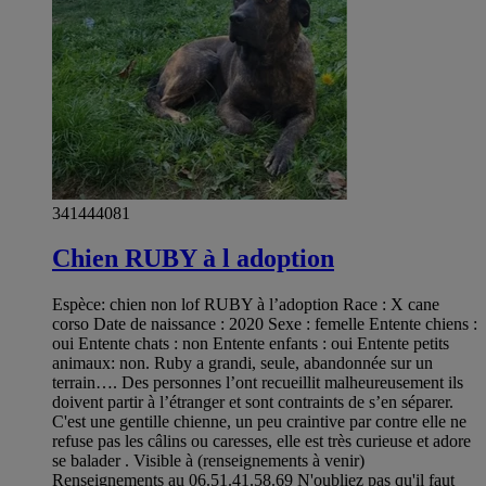
341444081
Chien RUBY à l adoption
Espèce: chien non lof RUBY à l’adoption Race : X cane
corso Date de naissance : 2020 Sexe : femelle Entente chiens :
oui Entente chats : non Entente enfants : oui Entente petits
animaux: non. Ruby a grandi, seule, abandonnée sur un
terrain…. Des personnes l’ont recueillit malheureusement ils
doivent partir à l’étranger et sont contraints de s’en séparer.
C'est une gentille chienne, un peu craintive par contre elle ne
refuse pas les câlins ou caresses, elle est très curieuse et adore
se balader . Visible à (renseignements à venir)
Renseignements au 06.51.41.58.69 N'oubliez pas qu'il faut