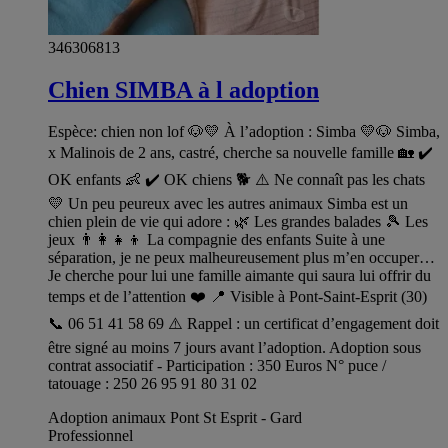
346306813
Chien SIMBA à l adoption
Espèce: chien non lof 🐶💛 À l’adoption : Simba 💛🐶 Simba,
x Malinois de 2 ans, castré, cherche sa nouvelle famille 🏡 ✔️
OK enfants 👶 ✔️ OK chiens 🐕 ⚠️ Ne connaît pas les chats
💛 Un peu peureux avec les autres animaux Simba est un
chien plein de vie qui adore : 🌿 Les grandes balades 🎾 Les
jeux 👨‍👩‍👧‍👦 La compagnie des enfants Suite à une
séparation, je ne peux malheureusement plus m’en occuper…
Je cherche pour lui une famille aimante qui saura lui offrir du
temps et de l’attention ❤️ 📍 Visible à Pont-Saint-Esprit (30)
📞 06 51 41 58 69 ⚠️ Rappel : un certificat d’engagement doit
être signé au moins 7 jours avant l’adoption. Adoption sous
contrat associatif - Participation : 350 Euros N° puce /
tatouage : 250 26 95 91 80 31 02
Adoption animaux Pont St Esprit - Gard
Professionnel