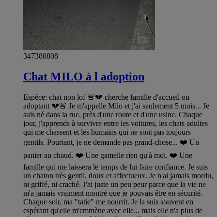
347380808
Chat MILO à l adoption
Espèce: chat non lof 🚨💔 cherche famille d'accueil ou
adoptant 💔🚨 Je m'appelle Milo et j'ai seulement 5 mois... Je
suis né dans la rue, près d'une route et d'une usine. Chaque
jour, j'apprends à survivre entre les voitures, les chats adultes
qui me chassent et les humains qui ne sont pas toujours
gentils. Pourtant, je ne demande pas grand-chose... ❤️ Un
panier au chaud. ❤️ Une gamelle rien qu'à moi. ❤️ Une
famille qui me laissera le temps de lui faire confiance. Je suis
un chaton très gentil, doux et affectueux. Je n'ai jamais mordu,
ni griffé, ni craché. J'ai juste un peu peur parce que la vie ne
m'a jamais vraiment montré que je pouvais être en sécurité.
Chaque soir, ma "tatie" me nourrit. Je la suis souvent en
espérant qu'elle m'emmène avec elle... mais elle n'a plus de