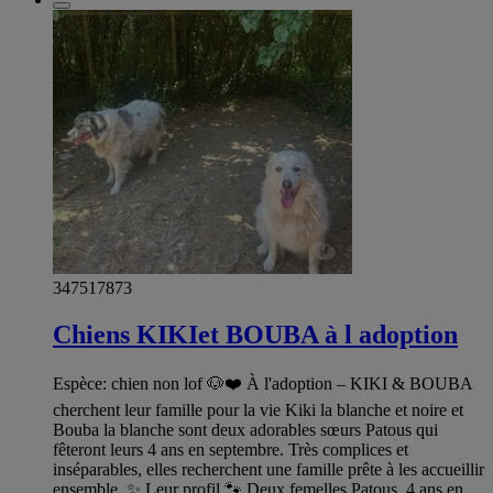
347517873
Chiens KIKIet BOUBA à l adoption
Espèce: chien non lof 🐶❤️ À l'adoption – KIKI & BOUBA
cherchent leur famille pour la vie Kiki la blanche et noire et
Bouba la blanche sont deux adorables sœurs Patous qui
fêteront leurs 4 ans en septembre. Très complices et
inséparables, elles recherchent une famille prête à les accueillir
ensemble. ✨ Leur profil 🐾 Deux femelles Patous, 4 ans en