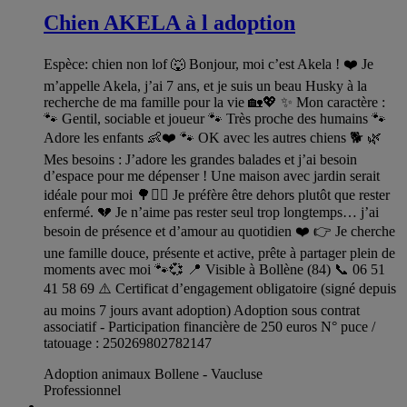
Chien AKELA à l adoption
Espèce: chien non lof 🐺 Bonjour, moi c’est Akela ! ❤️ Je
m’appelle Akela, j’ai 7 ans, et je suis un beau Husky à la
recherche de ma famille pour la vie 🏡💖 ✨ Mon caractère :
🐾 Gentil, sociable et joueur 🐾 Très proche des humains 🐾
Adore les enfants 👶❤️ 🐾 OK avec les autres chiens 🐕 🌿
Mes besoins : J’adore les grandes balades et j’ai besoin
d’espace pour me dépenser ! Une maison avec jardin serait
idéale pour moi 🌳🏃‍♂️ Je préfère être dehors plutôt que rester
enfermé. 💔 Je n’aime pas rester seul trop longtemps… j’ai
besoin de présence et d’amour au quotidien ❤️ 👉 Je cherche
une famille douce, présente et active, prête à partager plein de
moments avec moi 🐾💞 📍 Visible à Bollène (84) 📞 06 51
41 58 69 ⚠️ Certificat d’engagement obligatoire (signé depuis
au moins 7 jours avant adoption) Adoption sous contrat
associatif - Participation financière de 250 euros N° puce /
tatouage : 250269802782147
Adoption animaux Bollene - Vaucluse
Professionnel