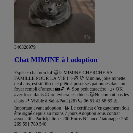
346328979
Chat MIMINE à l adoption
Espèce: chat non lof 🐱✨ MIMINE CHERCHE SA
FAMILLE POUR LA VIE ! ✨🐱 💛 Mimine, jolie minette
de 4 ans, est stérilisée et prête à poser ses pattounes dans un
foyer rempli d’amour 🏡💕 🌟 Son petit caractère : 👶 OK
avec les enfants 🐶 on évitera les chiens 🐱Ne connaît pas les
chats 📍 Visible à Saint-Paul (26) 📞 06 51 41 58 69 ⚠️
Important avant adoption : 📝 Le certificat d’engagement doit
être signé depuis au moins 7 jours Adoption sous contrat
associatif - Participation : 200 Euros N° puce / tatouage : 250
269 591 789 540