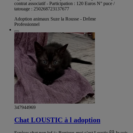
contrat associatif - Participation : 120 Euros N° puce /
tatouage : 250268723137677
Adoption animaux Suze la Rousse - Drôme
Professionnel
347944969
Chat LOUSTIC à l adoption
Espèce: chat non lof ✨ Bonjour, moi c’est Loustic 🐱 Je suis