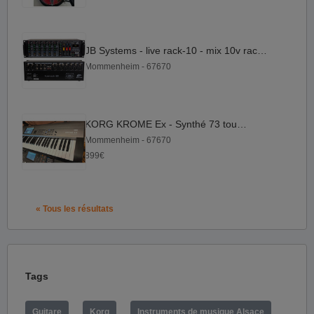
JB Systems - live rack-10 - mix 10v rackable
Mommenheim - 67670
KORG KROME Ex - Synthé 73 touches
Mommenheim - 67670
899€
« Tous les résultats
Tags
Guitare
Korg
Instruments de musique Alsace