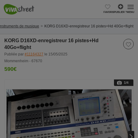
FAVORIS
PUBLIER ?
MENU
Instruments de musique
KORG D16XD-enregistreur 16 pistes+Hd 40Go+flight
KORG D16XD-enregistreur 16 pistes+Hd
40Go+flight
Publiée par
#11164327
le 15/05/2025
Mommenheim - 67670
590€
1
/4