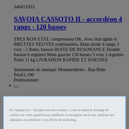
346451933
SAVOIA CASSOTO II - accordéon 4
rangs - 120 basses
TRES BON ETAT, compression OK. Avec étui rigide et
BRETTES NEUVES rembourrées. Main droite 4 rangs 3
voix : 2 flutes, basson BOITE DE RESONANCE Double
basson 6 registres Main gauche 120 basses 5 voix 2 registres
Poids 11 kg LIVRAISON RAPIDE ET SOIGNEE
Instruments de musique Mommenheim - Bas-Rhin
Prix
€1,190
Professionnel
En cliquant sur « Accepter tous les cookies », vous acceptez le stockage de
cookies sur votre appareil pour améliorer la navigation sur le site, analyser son
utilisation et contribuer à nos efforts de marketing.