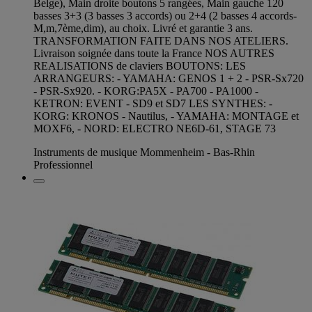
Belge), Main droite boutons 5 rangées, Main gauche 120
basses 3+3 (3 basses 3 accords) ou 2+4 (2 basses 4 accords-
M,m,7ème,dim), au choix. Livré et garantie 3 ans.
TRANSFORMATION FAITE DANS NOS ATELIERS.
Livraison soignée dans toute la France NOS AUTRES
REALISATIONS de claviers BOUTONS: LES
ARRANGEURS: - YAMAHA: GENOS 1 + 2 - PSR-Sx720
- PSR-Sx920. - KORG:PA5X - PA700 - PA1000 -
KETRON: EVENT - SD9 et SD7 LES SYNTHES: -
KORG: KRONOS - Nautilus, - YAMAHA: MONTAGE et
MOXF6, - NORD: ELECTRO NE6D-61, STAGE 73
Instruments de musique Mommenheim - Bas-Rhin
Professionnel