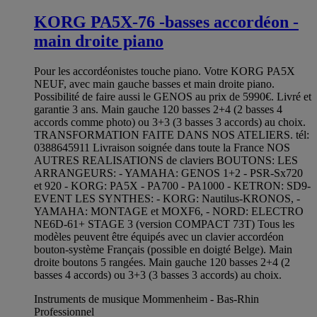
KORG PA5X-76 -basses accordéon -
main droite piano
Pour les accordéonistes touche piano. Votre KORG PA5X
NEUF, avec main gauche basses et main droite piano.
Possibilité de faire aussi le GENOS au prix de 5990€. Livré et
garantie 3 ans. Main gauche 120 basses 2+4 (2 basses 4
accords comme photo) ou 3+3 (3 basses 3 accords) au choix.
TRANSFORMATION FAITE DANS NOS ATELIERS. tél:
0388645911 Livraison soignée dans toute la France NOS
AUTRES REALISATIONS de claviers BOUTONS: LES
ARRANGEURS: - YAMAHA: GENOS 1+2 - PSR-Sx720
et 920 - KORG: PA5X - PA700 - PA1000 - KETRON: SD9-
EVENT LES SYNTHES: - KORG: Nautilus-KRONOS, -
YAMAHA: MONTAGE et MOXF6, - NORD: ELECTRO
NE6D-61+ STAGE 3 (version COMPACT 73T) Tous les
modèles peuvent être équipés avec un clavier accordéon
bouton-système Français (possible en doigté Belge). Main
droite boutons 5 rangées. Main gauche 120 basses 2+4 (2
basses 4 accords) ou 3+3 (3 basses 3 accords) au choix.
Instruments de musique Mommenheim - Bas-Rhin
Professionnel