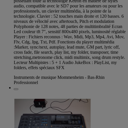
possédant toute la technologie Ketron en matière de styles
audio, compatible avec le SD7 pour les amateurs ou pour les
professionnels, un clavier multimédia, à la pointe de la
technologie. Clavier : 52 touches main droite et 120 basses. 6
niveaux de vélocité avec aftertouch, Pitch et modulation
Polyphonie de 128 notes, 48 parties de multitimbralité Ecran
Led couleur tft 7", sensitif 800x480 pixels, luminosité réglable
Player : Fichiers reconnus : Wav, Midi, Mp3, Mp4, Avi, Mov,
Flv, Cdg, Jpg, Txt, Pdf. Fonctions du player multimédia
:Marker, sync/next, autoplay, lead mute, GM part, lyric off,
cross fade, file search, play list, my folder, transposer, time
stretching,metronome click, midi multimix, song drum restyle.
Lecteur Multipistes : 5 + 1 Audio JukeBox : PlayList, my
folders, effets spéciaux SFX
Instruments de musique Mommenheim - Bas-Rhin
Professionnel