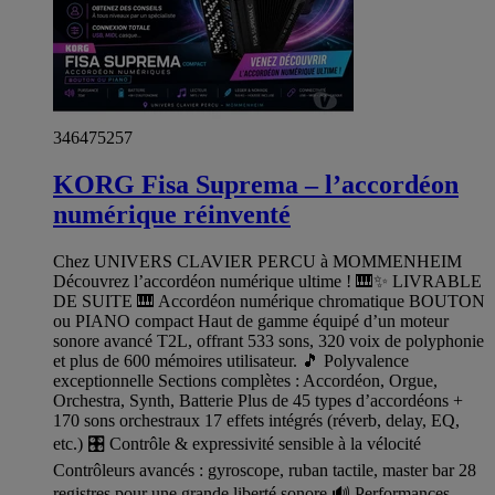
346475257
KORG Fisa Suprema – l’accordéon
numérique réinventé
Chez UNIVERS CLAVIER PERCU à MOMMENHEIM
Découvrez l’accordéon numérique ultime ! 🎹✨ LIVRABLE
DE SUITE 🎹 Accordéon numérique chromatique BOUTON
ou PIANO compact Haut de gamme équipé d’un moteur
sonore avancé T2L, offrant 533 sons, 320 voix de polyphonie
et plus de 600 mémoires utilisateur. 🎵 Polyvalence
exceptionnelle Sections complètes : Accordéon, Orgue,
Orchestra, Synth, Batterie Plus de 45 types d’accordéons +
170 sons orchestraux 17 effets intégrés (réverb, delay, EQ,
etc.) 🎛️ Contrôle & expressivité sensible à la vélocité
Contrôleurs avancés : gyroscope, ruban tactile, master bar 28
registres pour une grande liberté sonore 🔊 Performances