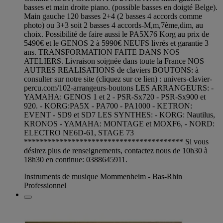
basses et main droite piano. (possible basses en doigté Belge).
Main gauche 120 basses 2+4 (2 basses 4 accords comme
photo) ou 3+3 soit 2 basses 4 accords-M,m,7ème,dim, au
choix. Possibilité de faire aussi le PA5X76 Korg au prix de
5490€ et le GENOS 2 à 5990€ NEUFS livrés et garantie 3
ans. TRANSFORMATION FAITE DANS NOS
ATELIERS. Livraison soignée dans toute la France NOS
AUTRES REALISATIONS de claviers BOUTONS: à
consulter sur notre site (cliquez sur ce lien) : univers-clavier-
percu.com/102-arrangeurs-boutons LES ARRANGEURS: -
YAMAHA: GENOS 1 et 2 - PSR-Sx720 - PSR-Sx900 et
920. - KORG:PA5X - PA700 - PA1000 - KETRON:
EVENT - SD9 et SD7 LES SYNTHES: - KORG: Nautilus,
KRONOS - YAMAHA: MONTAGE et MOXF6, - NORD:
ELECTRO NE6D-61, STAGE 73
**************************************** Si vous
désirez plus de renseignements, contactez nous de 10h30 à
18h30 en continue: 0388645911.
Instruments de musique Mommenheim - Bas-Rhin
Professionnel