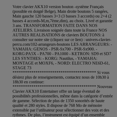
Votre clavier AKX10 version bouton -système Français
(possible en doigté Belge), Main droite boutons 5 rangées,
Main gauche 120 basses 3+3 (3 basses 3 accords) ou 2+4 (2
basses 4 accords-M,m,7ème,dim), au choix. Livré et garantie
3 ans. TRANSFORMATION FAITE DANS NOS
ATELIERS. Livraison soignée dans toute la France NOS
AUTRES REALISATIONS de claviers BOUTONS: à
consulter sur notre site (cliquez sur ce lien) : univers-clavier-
percu.com/102-arrangeurs-boutons LES ARRANGEURS: -
YAMAHA: GENOS - PSR-Sx700 - PSR-Sx900. -
KORG:PA5X - PA700 - PA1000 - KETRON: SD9 et SD7
LES SYNTHES: - KORG: Nautilus, - YAMAHA:
MONTAGE et MOXF6, - NORD: ELECTRO NE6D-61,
STAGE 73
**************************************** Si vous
désirez plus de renseignements, contactez nous de 10h30 à
18h30 en continue:
**************************************** Nouveau
Clavier AKX10 Entertainer offre un large éventail de
possibilités professionnelles, même dans la catégorie d’entrée
de gamme. Sélection de plus de 1350 sonorités de haute
qualité et 280 styles. Il dispose de 768 Mo de mémoire
extensible par l’utilisateur pour sélectionner des voix et des
rythmes. De plus, l’instrument est équipé d’un ensemble