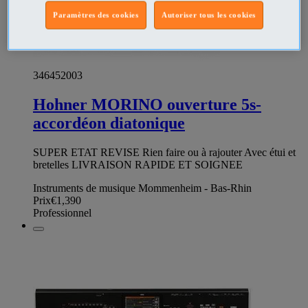
Paramètres des cookies
Autoriser tous les cookies
346452003
Hohner MORINO ouverture 5s-
accordéon diatonique
SUPER ETAT REVISE Rien faire ou à rajouter Avec étui et
bretelles LIVRAISON RAPIDE ET SOIGNEE
Instruments de musique Mommenheim - Bas-Rhin
Prix
€1,390
Professionnel