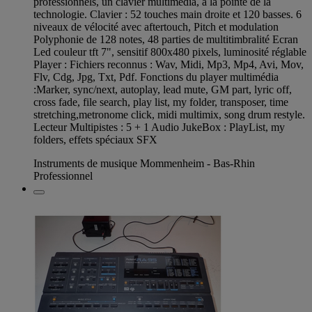
professionnels, un clavier multimédia, à la pointe de la
technologie. Clavier : 52 touches main droite et 120 basses. 6
niveaux de vélocité avec aftertouch, Pitch et modulation
Polyphonie de 128 notes, 48 parties de multitimbralité Ecran
Led couleur tft 7", sensitif 800x480 pixels, luminosité réglable
Player : Fichiers reconnus : Wav, Midi, Mp3, Mp4, Avi, Mov,
Flv, Cdg, Jpg, Txt, Pdf. Fonctions du player multimédia
:Marker, sync/next, autoplay, lead mute, GM part, lyric off,
cross fade, file search, play list, my folder, transposer, time
stretching,metronome click, midi multimix, song drum restyle.
Lecteur Multipistes : 5 + 1 Audio JukeBox : PlayList, my
folders, effets spéciaux SFX
Instruments de musique Mommenheim - Bas-Rhin
Professionnel