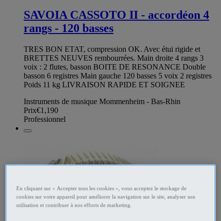
SAVOIA CASSOTO II - accordéon 4
rangs - 120 basses
TRES BON ETAT, compression OK. Avec étui rigide et
BRETTES NEUVES rembourrées. Main droite 4 rangs 3
voix : 2 flutes, basson BOITE DE RESONANCE Double
basson 6 registres Main gauche 120 basses 5 voix 2 registres
Poids 11 kg LIVRAISON RAPIDE ET SOIGNEE
Instruments de musique Mommenheim - Bas-Rhin
Prix
€1,190
Professionnel
En cliquant sur « Accepter tous les cookies », vous acceptez le stockage de
cookies sur votre appareil pour améliorer la navigation sur le site, analyser son
utilisation et contribuer à nos efforts de marketing.