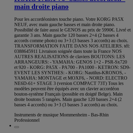
main droite piano
Pour les accordéonistes touche piano. Votre KORG PA5X
NEUF, avec main gauche basses et main droite piano.
Possibilité de faire aussi le GENOS au prix de 5990€. Livré et
garantie 3 ans. Main gauche 120 basses 2+4 (2 basses 4
accords comme photo) ou 3+3 (3 basses 3 accords) au choix.
TRANSFORMATION FAITE DANS NOS ATELIERS. tél:
0388645911 Livraison soignée dans toute la France NOS
AUTRES REALISATIONS de claviers BOUTONS: LES
ARRANGEURS: - YAMAHA: GENOS 1+2 - PSR-Sx720
et 920 - KORG: PA5X - PA700 - PA1000 - KETRON: SD9-
EVENT LES SYNTHES: - KORG: Nautilus-KRONOS, -
YAMAHA: MONTAGE et MOXF6, - NORD: ELECTRO
NE6D-61+ STAGE 3 (version COMPACT 73T) Tous les
modèles peuvent être équipés avec un clavier accordéon
bouton-système Français (possible en doigté Belge). Main
droite boutons 5 rangées. Main gauche 120 basses 2+4 (2
basses 4 accords) ou 3+3 (3 basses 3 accords) au choix.
Instruments de musique Mommenheim - Bas-Rhin
Professionnel