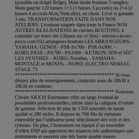
(possible en doigté Belge), Main droite boutons 5 rangées,
Main gauche 120 basses 3+3 (3 basses 3 accords) ou 2+4 (2
basses 4 accords-M,m,7ème,dim), au choix. Livré et garantie
3 ans. TRANSFORMATION FAITE DANS NOS
ATELIERS. Livraison soignée dans toute la France NOS
AUTRES REALISATIONS de claviers BOUTONS: à
consulter sur notre site (cliquez sur ce lien) : univers-clavier-
percu.com/102-arrangeurs-boutons LES ARRANGEURS: -
YAMAHA: GENOS - PSR-Sx700 - PSR-Sx900. -
KORG:PA5X - PA700 - PA1000 - KETRON: SD9 et SD7
LES SYNTHES: - KORG: Nautilus, - YAMAHA:
MONTAGE et MOXF6, - NORD: ELECTRO NE6D-61,
STAGE 73
**************************************** Si vous
désirez plus de renseignements, contactez nous de 10h30 à
18h30 en continue:
**************************************** Nouveau
Clavier AKX10 Entertainer offre un large éventail de
possibilités professionnelles, même dans la catégorie d’entrée
de gamme. Sélection de plus de 1350 sonorités de haute
qualité et 280 styles. Il dispose de 768 Mo de mémoire
extensible par l’utilisateur pour sélectionner des voix et des
rythmes. De plus, l’instrument est équipé d’un ensemble
d’effets DSP qui apportent des nuances très authentiques aux
instruments et assurent une très haute qualité sonore