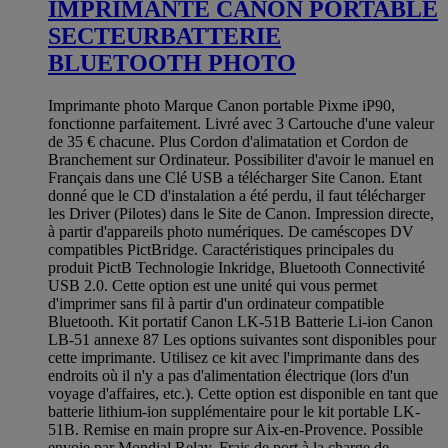
IMPRIMANTE CANON PORTABLE
SECTEURBATTERIE
BLUETOOTH PHOTO
Imprimante photo Marque Canon portable Pixme iP90,
fonctionne parfaitement. Livré avec 3 Cartouche d'une valeur
de 35 € chacune. Plus Cordon d'alimatation et Cordon de
Branchement sur Ordinateur. Possibiliter d'avoir le manuel en
Français dans une Clé USB a télécharger Site Canon. Etant
donné que le CD d'instalation a été perdu, il faut télécharger
les Driver (Pilotes) dans le Site de Canon. Impression directe,
à partir d'appareils photo numériques. De caméscopes DV
compatibles PictBridge. Caractéristiques principales du
produit PictB Technologie Inkridge, Bluetooth Connectivité
USB 2.0. Cette option est une unité qui vous permet
d'imprimer sans fil à partir d'un ordinateur compatible
Bluetooth. Kit portatif Canon LK-51B Batterie Li-ion Canon
LB-51 annexe 87 Les options suivantes sont disponibles pour
cette imprimante. Utilisez ce kit avec l'imprimante dans des
endroits où il n'y a pas d'alimentation électrique (lors d'un
voyage d'affaires, etc.). Cette option est disponible en tant que
batterie lithium-ion supplémentaire pour le kit portable LK-
51B. Remise en main propre sur Aix-en-Provence. Possible
envoie par Mondial Relay. Frais de port à la charge de