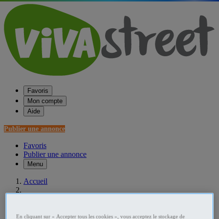
Favoris
Mon compte
Aide
Publier une annonce
Favoris
Publier une annonce
Menu
Accueil
France Informatique
Provence-Alpes-Côte d'Azur Informatique
En cliquant sur « Accepter tous les cookies », vous acceptez le stockage de