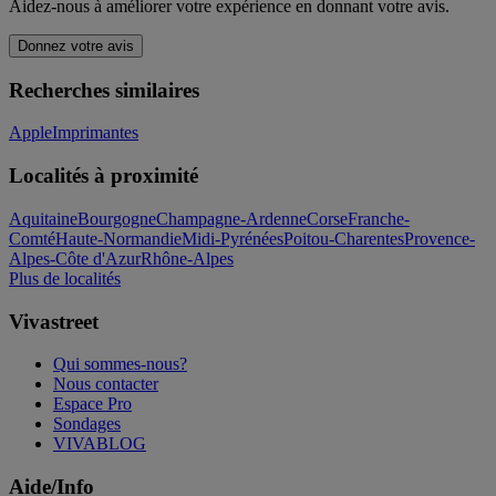
Aidez-nous à améliorer votre expérience en donnant votre avis.
Donnez votre avis
Recherches similaires
Apple
Imprimantes
Localités à proximité
Aquitaine
Bourgogne
Champagne-Ardenne
Corse
Franche-
Comté
Haute-Normandie
Midi-Pyrénées
Poitou-Charentes
Provence-
Alpes-Côte d'Azur
Rhône-Alpes
Plus de localités
Vivastreet
Qui sommes-nous?
Nous contacter
Espace Pro
Sondages
VIVABLOG
Aide/Info