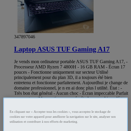
347897046
Laptop ASUS TUF Gaming A17
Je vends mon ordinateur portable ASUS TUF Gaming A17, -
Processeur AMD Ryzen 7 4800H - 16 GB RAM - Écran 17
pouces - Fonctionne uniquement sur secteur Utilisé
principalement pour du plan 3D, il a toujours été bien
entretenu et fonctionne parfaitement. Aujourdhui je change de
domaine professionnel, je n en ai donc plus l utilité. État : -
Très bon état général - Aucun choc - Écran impeccable Parfait
pour : - travail bureautique avancé - études - graphisme léger -
gaming occasionnel Envoie possible
En cliquant sur « Accepter tous les cookies », vous acceptez le stockage de
Informatique Lyon - Lyon
cookies sur votre appareil pour améliorer la navigation sur le site, analyser son
Prix
€420
utilisation et contribuer à nos efforts de marketing.