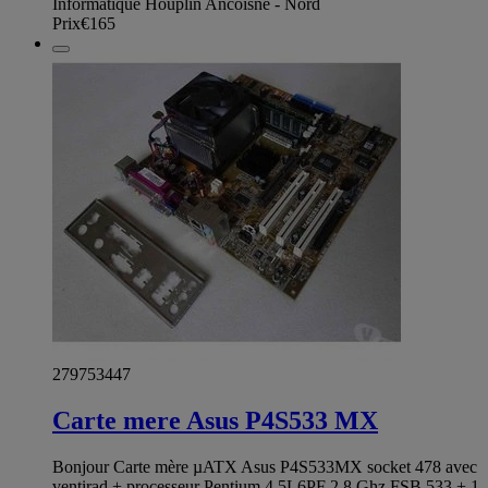
Informatique Houplin Ancoisne - Nord
Prix
€165
279753447
Carte mere Asus P4S533 MX
Bonjour Carte mère µATX Asus P4S533MX socket 478 avec
ventirad + processeur Pentium 4 5L6PF 2,8 Ghz FSB 533 + 1