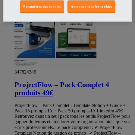
Paramètres des cookies
Autoriser tous les cookies
347824345
ProjectFlow – Pack Complet 4
produits 49€
ProjectFlow – Pack Complet : Template Notion + Guide +
Pack 15 prompts IA + Pack 50 prompts IA LinkedIn 49€
Retrouvez dans un seul pack tous les outils ProjectFlow pour
gagner du temps et améliorer votre organisation ainsi que vos
écrits professionnels. Le pack comprend : ✔ ProjectFlow –
Template Notion de gestion de projets ✔ ProjectFlow –