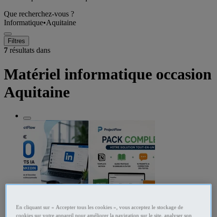
Que recherchez-vous ?
Informatique
•
Aquitaine
Filtres
7
résultats dans
Matériel informatique occasion
Aquitaine
En cliquant sur « Accepter tous les cookies », vous acceptez le stockage de
cookies sur votre appareil pour améliorer la navigation sur le site, analyser son