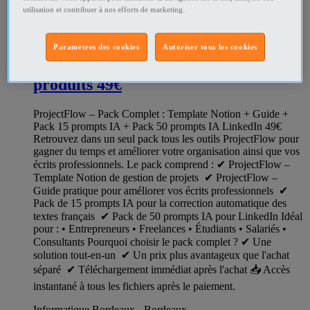
utilisation et contribuer à nos efforts de marketing.
347824345
Paramètres des cookies
Autoriser tous les cookies
ProjectFlow – Pack Complet 4
produits 49€
ProjectFlow – Pack Complet : Template Notion + Guide +
Pack 15 prompts IA + Pack 50 prompts IA LinkedIn 49€
Retrouvez dans un seul pack tous les outils ProjectFlow pour
gagner du temps et améliorer votre organisation ainsi que vos
écrits professionnels. Le pack comprend : ✔ ProjectFlow –
Template Notion de gestion de projets ✔ ProjectFlow –
Guide pratique pour améliorer vos écrits professionnels ✔
Pack de 15 prompts IA pour la correction automatique des
textes français ✔ Pack de 50 prompts IA pour LinkedIn Idéal
pour : • Entrepreneurs • Freelances • Étudiants • Salariés •
Consultants Pourquoi choisir le pack complet ? ✔ Une
solution tout-en-un ✔ Un prix plus avantageux que l'achat
séparé ✔ Téléchargement immédiat après l'achat 📥 Accès
instantané à tous les fichiers après le paiement.
Informatique Bordeaux - Bordeaux