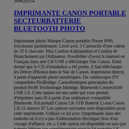
300629254
IMPRIMANTE CANON PORTABLE
SECTEURBATTERIE
BLUETOOTH PHOTO
Imprimante photo Marque Canon portable Pixme iP90,
fonctionne parfaitement. Livré avec 3 Cartouche d'une valeur
de 35 € chacune. Plus Cordon d'alimatation et Cordon de
Branchement sur Ordinateur. Possibiliter d'avoir le manuel en
Français dans une Clé USB a télécharger Site Canon. Etant
donné que le CD d'instalation a été perdu, il faut télécharger
les Driver (Pilotes) dans le Site de Canon. Impression directe,
à partir d'appareils photo numériques. De caméscopes DV
compatibles PictBridge. Caractéristiques principales du
produit PictB Technologie Inkridge, Bluetooth Connectivité
USB 2.0. Cette option est une unité qui vous permet
d'imprimer sans fil à partir d'un ordinateur compatible
Bluetooth. Kit portatif Canon LK-51B Batterie Li-ion Canon
LB-51 annexe 87 Les options suivantes sont disponibles pour
cette imprimante. Utilisez ce kit avec l'imprimante dans des
endroits où il n'y a pas d'alimentation électrique (lors d'un
voyage d'affaires, etc.). Cette option est disponible en tant que
batterie lithium-ion supplémentaire pour le kit portable LK-