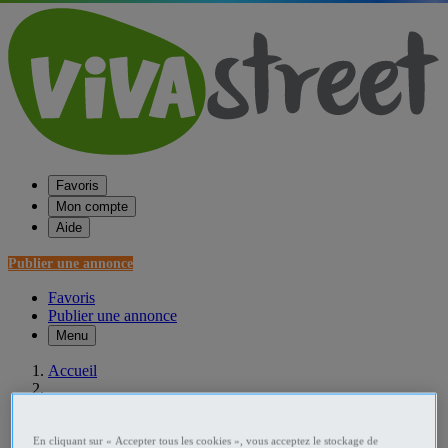
Favoris
Mon compte
Aide
Publier une annonce
Favoris
Publier une annonce
Menu
Accueil
France Informatique
En cliquant sur « Accepter tous les cookies », vous acceptez le stockage de
Provence-Alpes-Côte d'Azur Informatique