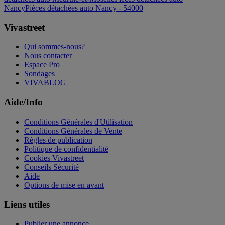
Nancy
Pièces détachées auto Nancy - 54000
Vivastreet
Qui sommes-nous?
Nous contacter
Espace Pro
Sondages
VIVABLOG
Aide/Info
Conditions Générales d'Utilisation
Conditions Générales de Vente
Règles de publication
Politique de confidentialité
Cookies Vivastreet
Conseils Sécurité
Aide
Options de mise en avant
Liens utiles
Publier une annonce