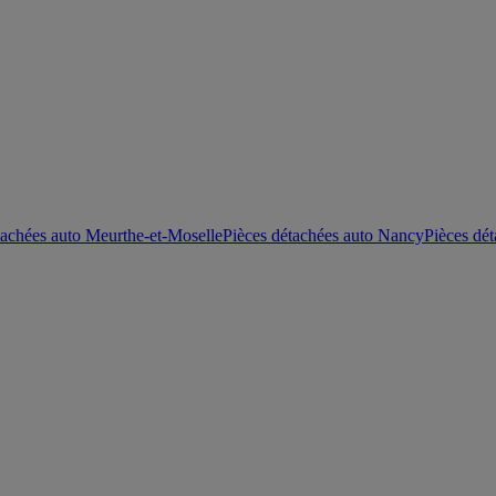
tachées auto Meurthe-et-Moselle
Pièces détachées auto Nancy
Pièces dé