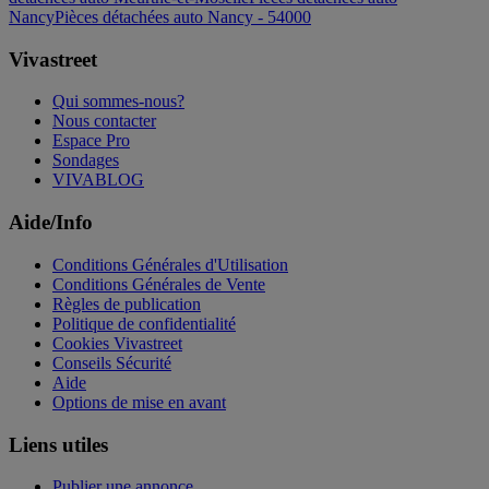
Nancy
Pièces détachées auto Nancy - 54000
Vivastreet
Qui sommes-nous?
Nous contacter
Espace Pro
Sondages
VIVABLOG
Aide/Info
Conditions Générales d'Utilisation
Conditions Générales de Vente
Règles de publication
Politique de confidentialité
Cookies Vivastreet
Conseils Sécurité
Aide
Options de mise en avant
Liens utiles
Publier une annonce