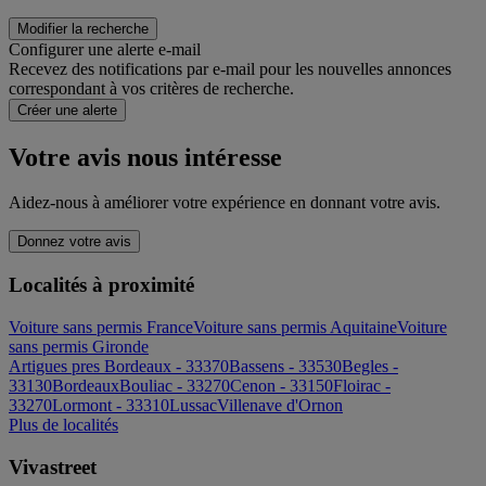
Modifier la recherche
Configurer une alerte e-mail
Recevez des notifications par e-mail pour les nouvelles annonces
correspondant à vos critères de recherche.
Créer une alerte
Votre avis nous intéresse
Aidez-nous à améliorer votre expérience en donnant votre avis.
Donnez votre avis
Localités à proximité
Voiture sans permis France
Voiture sans permis Aquitaine
Voiture
sans permis Gironde
Artigues pres Bordeaux - 33370
Bassens - 33530
Begles -
33130
Bordeaux
Bouliac - 33270
Cenon - 33150
Floirac -
33270
Lormont - 33310
Lussac
Villenave d'Ornon
Plus de localités
Vivastreet