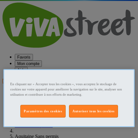
Favoris
Mon compte
Aide
Publier une annonce
En cliquant sur « Accepter tous les cookies », vous acceptez le stockage de
cookies sur votre appareil pour améliorer la navigation sur le site, analyser son
Favoris
utilisation et contribuer à nos efforts de marketing.
Publier une annonce
Menu
Paramètres des cookies
Autoriser tous les cookies
Accueil
France Sans permis
Aquitaine Sans permis