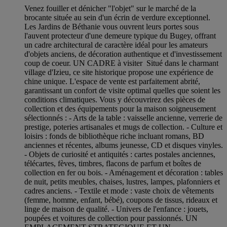
Venez fouiller et dénicher "l'objet" sur le marché de la
brocante située au sein d'un écrin de verdure exceptionnel.
Les Jardins de Béthanie vous ouvrent leurs portes sous
l'auvent protecteur d'une demeure typique du Bugey, offrant
un cadre architectural de caractère idéal pour les amateurs
d'objets anciens, de décoration authentique et d'investissement
coup de coeur. UN CADRE à visiter Situé dans le charmant
village d'Izieu, ce site historique propose une expérience de
chine unique. L'espace de vente est parfaitement abrité,
garantissant un confort de visite optimal quelles que soient les
conditions climatiques. Vous y découvrirez des pièces de
collection et des équipements pour la maison soigneusement
sélectionnés : - Arts de la table : vaisselle ancienne, verrerie de
prestige, poteries artisanales et mugs de collection. - Culture et
loisirs : fonds de bibliothèque riche incluant romans, BD
anciennes et récentes, albums jeunesse, CD et disques vinyles.
- Objets de curiosité et antiquités : cartes postales anciennes,
télécartes, fèves, timbres, flacons de parfum et boîtes de
collection en fer ou bois. - Aménagement et décoration : tables
de nuit, petits meubles, chaises, lustres, lampes, plafonniers et
cadres anciens. - Textile et mode : vaste choix de vêtements
(femme, homme, enfant, bébé), coupons de tissus, rideaux et
linge de maison de qualité. - Univers de l'enfance : jouets,
poupées et voitures de collection pour passionnés. UN