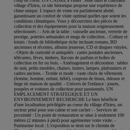
coup de coeur. UN CADRE à visiter Situé dans le charmant
village d'Izieu, ce site historique propose une expérience de
chine unique. L'espace de vente est parfaitement abrité,
garantissant un confort de visite optimal quelles que soient les
conditions climatiques. Vous y découvrirez des pièces de
collection et des équipements pour la maison soigneusement
sélectionnés : - Arts de la table : vaisselle ancienne, verrerie de
prestige, poteries artisanales et mugs de collection. - Culture et
loisirs : fonds de bibliothèque riche incluant romans, BD
anciennes et récentes, albums jeunesse, CD et disques vinyles.
- Objets de curiosité et antiquités : cartes postales anciennes,
télécartes, fèves, timbres, flacons de parfum et boîtes de
collection en fer ou bois. - Aménagement et décoration : tables
de nuit, petits meubles, chaises, lustres, lampes, plafonniers et
cadres anciens. - Textile et mode : vaste choix de vêtements
(femme, homme, enfant, bébé), coupons de tissus, rideaux et
linge de maison de qualité. - Univers de l'enfance : jouets,
poupées et voitures de collection pour passionnés. UN
EMPLACEMENT STRATEGIQUE ET UN
ENVIRONNEMENT RECHERCHE Le bien bénéficie
d'une localisation privilégiée au coeur du village d'Izieu, un
secteur prisé pour son calme et son cachet : - Services de
proximité : Un point de restauration se situe à seulement 100
mètres (2 minutes à pied) pour agrémenter votre visite. -
Patrimoine local : L'exposition se tient sur le chemin de