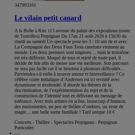
347993161
Le vilain petit canard
A la Boîte à Rire 113 avenue du palais des expositions (route
de Torreilles) Perpignan Du 17au 21 août 2026 à 15h30 du
mardi au samedi Un spectacle pour les 3 / 10 ans de et avec
La Compagnie des Deux Fous Trois canetons viennent au
monde. Les deux premiers sont mignons… mais le troisième
est très différent. Moqué de tous et rejeté de toute part, il
décide de fuir afin de mener une vie meilleure. Son parcours
ne sera pas facile car il se heurtera à plusieurs difficultés…
Parviendra-t-il enfin à trouver amour et bienveillance ? Ce
célèbre conte initiatique d’Andersen est ici revisité avec
dynamisme et modernité. Il aborde les thèmes de la
discrimination, de l’expérimentation du rejet et de la
construction de l’identité tout en délivrant un message de
tolérance. Avec trois artistes en scène, beaucoup d’humour,
des marionnettes, un peu de théâtre d’ombres, un zeste de
magie… une belle sortie familiale ! Tarif unique 10 €
Concerts - Théâtre - Spectacles Perpignan - Perpignan
Particulier