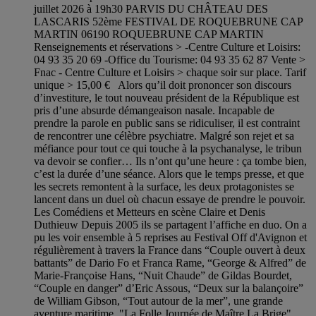
juillet 2026 à 19h30 PARVIS DU CHÂTEAU DES
LASCARIS 52ème FESTIVAL DE ROQUEBRUNE CAP
MARTIN 06190 ROQUEBRUNE CAP MARTIN
Renseignements et réservations > -Centre Culture et Loisirs:
04 93 35 20 69 -Office du Tourisme: 04 93 35 62 87 Vente >
Fnac - Centre Culture et Loisirs > chaque soir sur place. Tarif
unique > 15,00 € Alors qu’il doit prononcer son discours
d’investiture, le tout nouveau président de la République est
pris d’une absurde démangeaison nasale. Incapable de
prendre la parole en public sans se ridiculiser, il est contraint
de rencontrer une célèbre psychiatre. Malgré son rejet et sa
méfiance pour tout ce qui touche à la psychanalyse, le tribun
va devoir se confier… Ils n’ont qu’une heure : ça tombe bien,
c’est la durée d’une séance. Alors que le temps presse, et que
les secrets remontent à la surface, les deux protagonistes se
lancent dans un duel où chacun essaye de prendre le pouvoir.
Les Comédiens et Metteurs en scène Claire et Denis
Duthieuw Depuis 2005 ils se partagent l’affiche en duo. On a
pu les voir ensemble à 5 reprises au Festival Off d'Avignon et
régulièrement à travers la France dans “Couple ouvert à deux
battants” de Dario Fo et Franca Rame, “George & Alfred” de
Marie-Françoise Hans, “Nuit Chaude” de Gildas Bourdet,
“Couple en danger” d’Eric Assous, “Deux sur la balançoire”
de William Gibson, “Tout autour de la mer”, une grande
aventure maritime, "La Folle Journée de Maître La Brige",