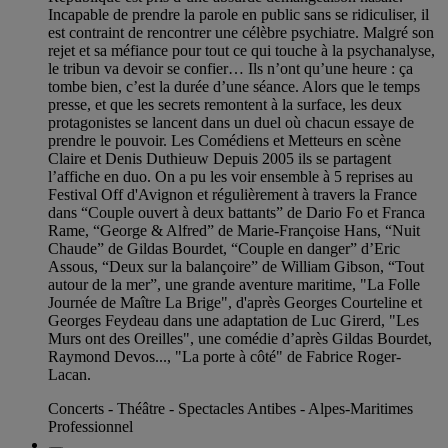
Incapable de prendre la parole en public sans se ridiculiser, il
est contraint de rencontrer une célèbre psychiatre. Malgré son
rejet et sa méfiance pour tout ce qui touche à la psychanalyse,
le tribun va devoir se confier… Ils n’ont qu’une heure : ça
tombe bien, c’est la durée d’une séance. Alors que le temps
presse, et que les secrets remontent à la surface, les deux
protagonistes se lancent dans un duel où chacun essaye de
prendre le pouvoir. Les Comédiens et Metteurs en scène
Claire et Denis Duthieuw Depuis 2005 ils se partagent
l’affiche en duo. On a pu les voir ensemble à 5 reprises au
Festival Off d'Avignon et régulièrement à travers la France
dans “Couple ouvert à deux battants” de Dario Fo et Franca
Rame, “George & Alfred” de Marie-Françoise Hans, “Nuit
Chaude” de Gildas Bourdet, “Couple en danger” d’Eric
Assous, “Deux sur la balançoire” de William Gibson, “Tout
autour de la mer”, une grande aventure maritime, "La Folle
Journée de Maître La Brige", d'après Georges Courteline et
Georges Feydeau dans une adaptation de Luc Girerd, "Les
Murs ont des Oreilles", une comédie d’après Gildas Bourdet,
Raymond Devos..., "La porte à côté" de Fabrice Roger-
Lacan.
Concerts - Théâtre - Spectacles Antibes - Alpes-Maritimes
Professionnel