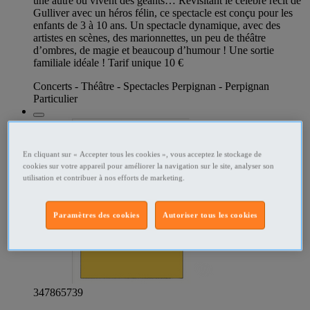
une autre où vivent des géants… Revisitant le célèbre récit de
Gulliver avec un héros félin, ce spectacle est conçu pour les
enfants de 3 à 10 ans. Un spectacle dynamique, avec des
artistes en scènes, des marionnettes, un peu de théâtre
d’ombres, de magie et beaucoup d’humour ! Une sortie
familiale idéale ! Tarif unique 10 €
Concerts - Théâtre - Spectacles Perpignan - Perpignan
Particulier
En cliquant sur « Accepter tous les cookies », vous acceptez le stockage de
cookies sur votre appareil pour améliorer la navigation sur le site, analyser son
utilisation et contribuer à nos efforts de marketing.
Paramètres des cookies
Autoriser tous les cookies
347865739