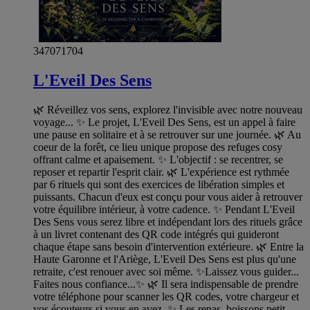
347071704
L'Eveil Des Sens
🌿 Réveillez vos sens, explorez l'invisible avec notre nouveau
voyage... ✨ Le projet, L'Eveil Des Sens, est un appel à faire
une pause en solitaire et à se retrouver sur une journée. 🌿 Au
coeur de la forêt, ce lieu unique propose des refuges cosy
offrant calme et apaisement. ✨ L'objectif : se recentrer, se
reposer et repartir l'esprit clair. 🌿 L'expérience est rythmée
par 6 rituels qui sont des exercices de libération simples et
puissants. Chacun d'eux est conçu pour vous aider à retrouver
votre équilibre intérieur, à votre cadence. ✨ Pendant L'Eveil
Des Sens vous serez libre et indépendant lors des rituels grâce
à un livret contenant des QR code intégrés qui guideront
chaque étape sans besoin d'intervention extérieure. 🌿 Entre la
Haute Garonne et l'Ariège, L'Eveil Des Sens est plus qu'une
retraite, c'est renouer avec soi même. ✨Laissez vous guider...
Faites nous confiance...✨ 🌿 Il sera indispensable de prendre
votre téléphone pour scanner les QR codes, votre chargeur et
vos écouteurs si vous en avez. ✨ Les repas, boissons petit