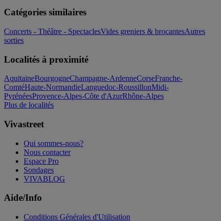
Catégories similaires
Concerts - Théâtre - Spectacles
Vides greniers & brocantes
Autres
sorties
Localités à proximité
Aquitaine
Bourgogne
Champagne-Ardenne
Corse
Franche-
Comté
Haute-Normandie
Languedoc-Roussillon
Midi-
Pyrénées
Provence-Alpes-Côte d'Azur
Rhône-Alpes
Plus de localités
Vivastreet
Qui sommes-nous?
Nous contacter
Espace Pro
Sondages
VIVABLOG
Aide/Info
Conditions Générales d'Utilisation