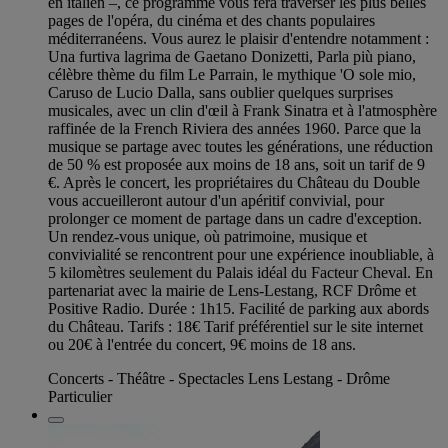
en italien –, ce programme vous fera traverser les plus belles
pages de l'opéra, du cinéma et des chants populaires
méditerranéens. Vous aurez le plaisir d'entendre notamment :
Una furtiva lagrima de Gaetano Donizetti, Parla più piano,
célèbre thème du film Le Parrain, le mythique 'O sole mio,
Caruso de Lucio Dalla, sans oublier quelques surprises
musicales, avec un clin d'œil à Frank Sinatra et à l'atmosphère
raffinée de la French Riviera des années 1960. Parce que la
musique se partage avec toutes les générations, une réduction
de 50 % est proposée aux moins de 18 ans, soit un tarif de 9
€. Après le concert, les propriétaires du Château du Double
vous accueilleront autour d'un apéritif convivial, pour
prolonger ce moment de partage dans un cadre d'exception.
Un rendez-vous unique, où patrimoine, musique et
convivialité se rencontrent pour une expérience inoubliable, à
5 kilomètres seulement du Palais idéal du Facteur Cheval. En
partenariat avec la mairie de Lens-Lestang, RCF Drôme et
Positive Radio. Durée : 1h15. Facilité de parking aux abords
du Château. Tarifs : 18€ Tarif préférentiel sur le site internet
ou 20€ à l'entrée du concert, 9€ moins de 18 ans.
Concerts - Théâtre - Spectacles Lens Lestang - Drôme
Particulier