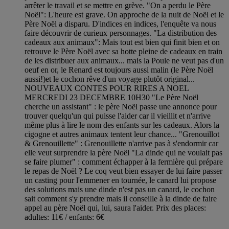
arrêter le travail et se mettre en grève. "On a perdu le Père
Noël": L'heure est grave. On approche de la nuit de Noël et le
Père Noël a disparu. D'indices en indices, l'enquête va nous
faire découvrir de curieux personnages. "La distribution des
cadeaux aux animaux": Mais tout est bien qui finit bien et on
retrouve le Père Noël avec sa hotte pleine de cadeaux en train
de les distribuer aux animaux... mais la Poule ne veut pas d'un
oeuf en or, le Renard est toujours aussi malin (le Père Noël
aussi!)et le cochon rêve d'un voyage plutôt original...
NOUVEAUX CONTES POUR RIRES A NOEL
MERCREDI 23 DECEMBRE 10H30 "Le Père Noël
cherche un assistant" : le père Noël passe une annonce pour
trouver quelqu'un qui puisse l'aider car il vieillit et n'arrive
même plus à lire le nom des enfants sur les cadeaux. Alors la
cigogne et autres animaux tentent leur chance... "Grenouillot
& Grenouillette" : Grenouillette n'arrive pas à s'endormir car
elle veut surprendre la père Noël "La dinde qui ne voulait pas
se faire plumer" : comment échapper à la fermière qui prépare
le repas de Noël ? Le coq veut bien essayer de lui faire passer
un casting pour l'emmener en tournée, le canard lui propose
des solutions mais une dinde n'est pas un canard, le cochon
sait comment s'y prendre mais il conseille à la dinde de faire
appel au père Noël qui, lui, saura l'aider. Prix des places:
adultes: 11€ / enfants: 6€