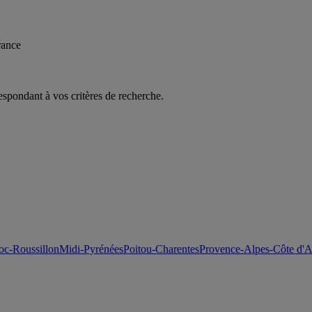
rance
espondant à vos critères de recherche.
c-Roussillon
Midi-Pyrénées
Poitou-Charentes
Provence-Alpes-Côte d'A