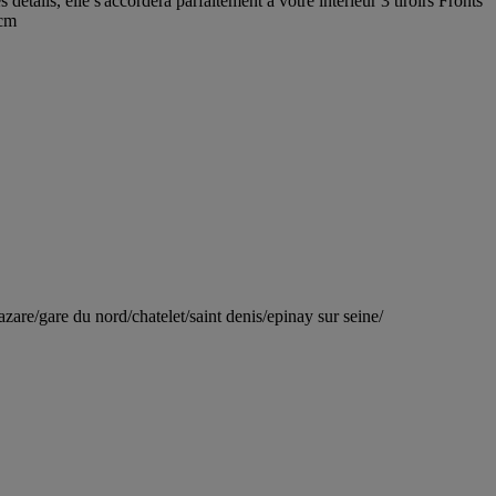
tails, elle s'accordera parfaitement à votre intérieur 3 tiroirs Fronts
8cm
are/gare du nord/chatelet/saint denis/epinay sur seine/