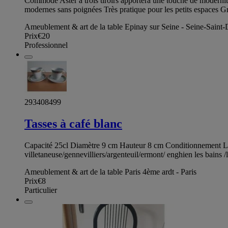
Commode Aster à trois tiroirs apportera une touche de modernité e
modernes sans poignées Très pratique pour les petits espaces 
Ameublement & art de la table Epinay sur Seine - Seine-Saint-
Prix
€20
Professionnel
293408499
Tasses à café blanc
Capacité 25cl Diamètre 9 cm Hauteur 8 cm Conditionnement Lot d
villetaneuse/gennevilliers/argenteuil/ermont/ enghien les bains 
Ameublement & art de la table Paris 4ème ardt - Paris
Prix
€8
Particulier