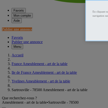
Favoris
En cliquant s
Mon compte
navigation sur
Aide
Publier une annonce
Favoris
Publier une annonce
Menu
Accueil
France Ameublement - art de la table
Ile de France Ameublement - art de la table
Yvelines Ameublement - art de la table
Sartrouville - 78500 Ameublement - art de la table
Que recherchez-vous ?
Ameublement - art de la table
•
Sartrouville - 78500