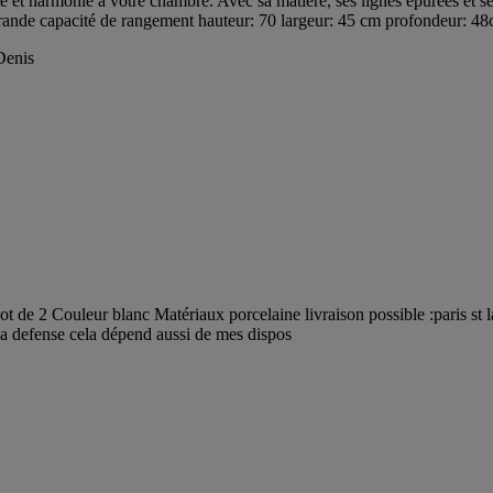
t harmonie à votre chambre. Avec sa matière, ses lignes épurées et ses dé
Grande capacité de rangement hauteur: 70 largeur: 45 cm profondeur: 4
Denis
e 2 Couleur blanc Matériaux porcelaine livraison possible :paris st laz
/la defense cela dépend aussi de mes dispos