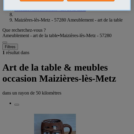
Moselle Ameublement - art de la table
Maizières-lès-Metz - 57280 Ameublement - art de la table
Que recherchez-vous ?
Ameublement - art de la table
•
Maizières-lès-Metz - 57280
Filtres
1
résultat dans
Art de la table & meubles
occasion Maizières-lès-Metz
dans un rayon de
50 kilomètres