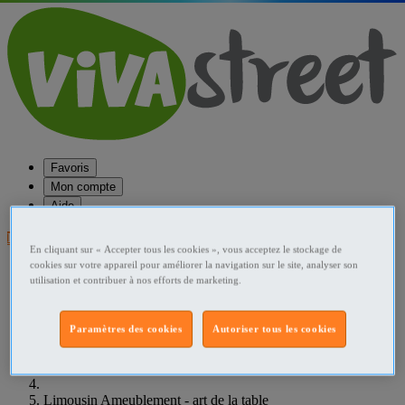
Favoris
Mon compte
Aide
Publier une annonce
En cliquant sur « Accepter tous les cookies », vous acceptez le stockage de
cookies sur votre appareil pour améliorer la navigation sur le site, analyser son
Favoris
utilisation et contribuer à nos efforts de marketing.
Publier une annonce
Menu
Paramètres des cookies
Autoriser tous les cookies
Accueil
France Ameublement - art de la table
Limousin Ameublement - art de la table