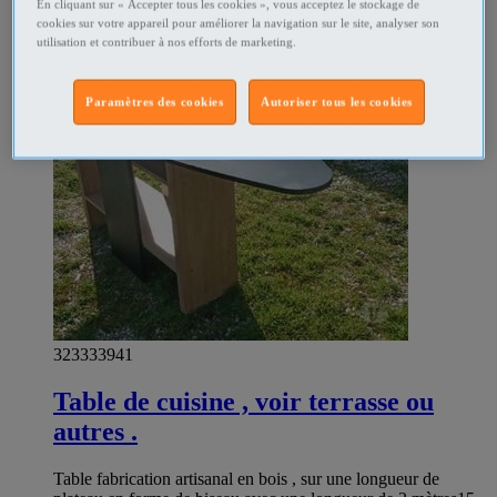
En cliquant sur « Accepter tous les cookies », vous acceptez le stockage de
cookies sur votre appareil pour améliorer la navigation sur le site, analyser son
utilisation et contribuer à nos efforts de marketing.
Paramètres des cookies
Autoriser tous les cookies
323333941
Table de cuisine , voir terrasse ou
autres .
Table fabrication artisanal en bois , sur une longueur de