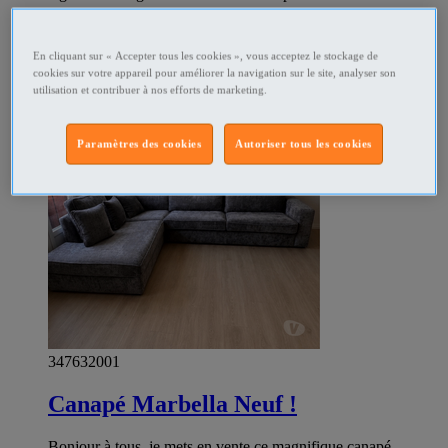
Ameublement & art de la table Aix en Provence - Aix en
Provence
En cliquant sur « Accepter tous les cookies », vous acceptez le stockage de
Prix
€950
cookies sur votre appareil pour améliorer la navigation sur le site, analyser son
Particulier
utilisation et contribuer à nos efforts de marketing.
Paramètres des cookies
Autoriser tous les cookies
347632001
Canapé Marbella Neuf !
Bonjour à tous, je mets en vente ce magnifique canapé