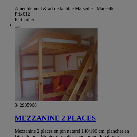
Ameublement & art de la table Marseille - Marseille
Prix
€12
Particulier
342935968
MEZZANINE 2 PLACES
Mezzanine 2 places en pin naturel 140/190 cm, plancher en
lattes de bois.Monter d escalier avec rampe .Idéal pour