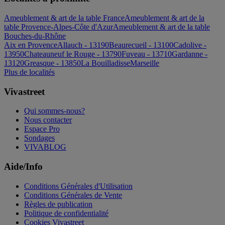
Ameublement & art de la table France
Ameublement & art de la
table Provence-Alpes-Côte d'Azur
Ameublement & art de la table
Bouches-du-Rhône
Aix en Provence
Allauch - 13190
Beaurecueil - 13100
Cadolive -
13950
Chateauneuf le Rouge - 13790
Fuveau - 13710
Gardanne -
13120
Greasque - 13850
La Bouilladisse
Marseille
Plus de localités
Vivastreet
Qui sommes-nous?
Nous contacter
Espace Pro
Sondages
VIVABLOG
Aide/Info
Conditions Générales d'Utilisation
Conditions Générales de Vente
Règles de publication
Politique de confidentialité
Cookies Vivastreet