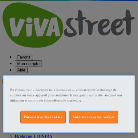
Favoris
Mon compte
Aide
Publier une annonce
En cliquant sur « Accepter tous les cookies », vous acceptez le stockage de
Favoris
cookies sur votre appareil pour améliorer la navigation sur le site, analyser son
Publier une annonce
utilisation et contribuer à nos efforts de marketing.
Menu
Accueil
Paramètres des cookies
Autoriser tous les cookies
France LOISIRS
Bretagne LOISIRS