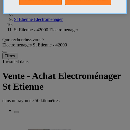
Loire Electroménager
St Etienne Electroménager
St Etienne - 42000 Electroménager
Que recherchez-vous ?
Electroménager
•
St Etienne - 42000
Filtres
1
résultat dans
Vente - Achat Electroménager
St Etienne
dans un rayon de
50 kilomètres