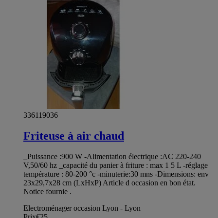
336119036
Friteuse à air chaud
_Puissance :900 W -Alimentation électrique :AC 220-240
V,50/60 hz _capacité du panier à friture : max 1 5 L -réglage
température : 80-200 °c -minuterie:30 mns -Dimensions: env
23x29,7x28 cm (LxHxP) Article d occasion en bon état.
Notice fournie .
Electroménager occasion Lyon - Lyon
Prix
€25