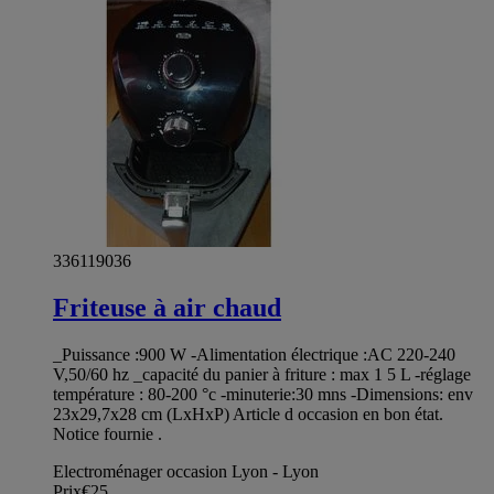
336119036
Friteuse à air chaud
_Puissance :900 W -Alimentation électrique :AC 220-240
V,50/60 hz _capacité du panier à friture : max 1 5 L -réglage
température : 80-200 °c -minuterie:30 mns -Dimensions: env
23x29,7x28 cm (LxHxP) Article d occasion en bon état.
Notice fournie .
Electroménager occasion Lyon - Lyon
Prix
€25