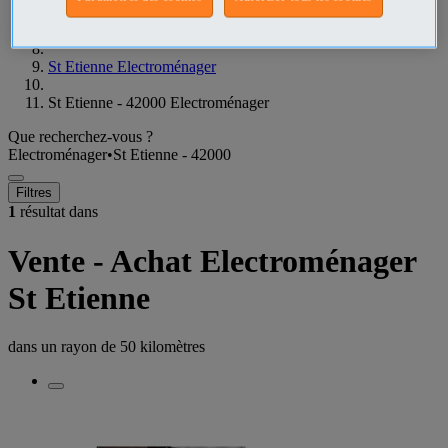
Loire Electroménager
St Etienne Electroménager
St Etienne - 42000 Electroménager
Que recherchez-vous ?
Electroménager
•
St Etienne - 42000
Filtres
1
résultat dans
Vente - Achat Electroménager
St Etienne
dans un rayon de
50 kilomètres