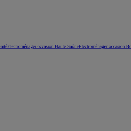
omté
Electroménager occasion Haute-Saône
Electroménager occasion Bo