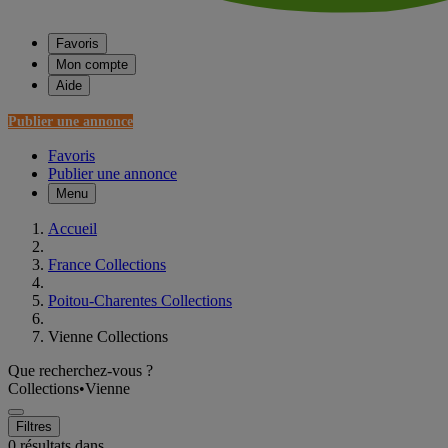
Favoris
Mon compte
Aide
Publier une annonce
Favoris
Publier une annonce
Menu
Accueil
France Collections
Poitou-Charentes Collections
Vienne Collections
Que recherchez-vous ?
Collections
•
Vienne
Filtres
0 résultats dans