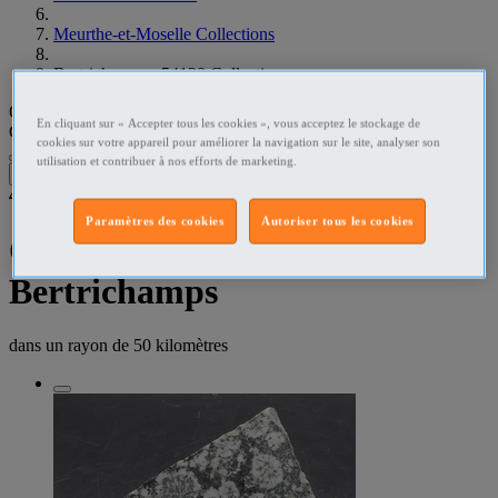
Meurthe-et-Moselle Collections
Bertrichamps - 54120 Collections
Que recherchez-vous ?
En cliquant sur « Accepter tous les cookies », vous acceptez le stockage de
Collections
•
Bertrichamps - 54120
cookies sur votre appareil pour améliorer la navigation sur le site, analyser son
utilisation et contribuer à nos efforts de marketing.
Filtres
4
résultats dans
Paramètres des cookies
Autoriser tous les cookies
Collections [(de )]
Bertrichamps
dans un rayon de
50 kilomètres