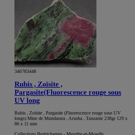
346783448
Rubis , Zoïsite ,
Pargasite(Fluorescence rouge sous
UV long
Rubis , Zoïsite , Pargasite (Fluorescence rouge sous UV
longs) Mine de Mundarara , Arusha , Tanzanie 238gr 129 x
86 x 11 mm
Collections Bertrichamps - Meurthe-et-Moselle