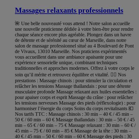
Massages relaxants professionnels
🌺 Une belle nouveauté vous attend ! Notre salon accueille
une nouvelle praticienne dédiée à votre bien-être pour rendre
chaque séance encore plus agréable. Plongez dans un havre
de détente et de sérénité au cœur de Marseille, dans notre
salon de massage professionnel situé au 4 Boulevard de Pont
de Vivaux, 13010 Marseille. Nos praticiens expérimentés
vous accueillent dans une ambiance apaisante pour une
expérience sensorielle unique, combinant techniques
traditionnelles et approches modernes. Offrez à votre corps le
soin qu’il mérite et retrouvez équilibre et vitalité. 💆‍♀️ Nos
prestations : Massage chinois : pour stimuler la circulation et
relâcher les tensions Massage thaïlandais : pour une détente
musculaire profonde Massage relaxant aux huiles essentielles :
pour apaiser corps et esprit Massage du crâne : pour relâcher
les tensions nerveuses Massage des pieds (réflexologie) : pour
harmoniser l’énergie du corps Soins du corps revitalisants 💶
Nos tarifs TTC : Massage chinois : 30 min – 40 € / 45 min –
50 € / 60 min – 60 € Massage thaïlandais : 30 min – 50 € / 45
min – 65 € / 60 min – 75 € Massage relaxant : 30 min – 60 € /
45 min – 75 € / 60 min – 85 € Massage de la tête : 30 min –
40 € / 45 min – 50 € / 60 min – 60 € Massage des pieds : 30