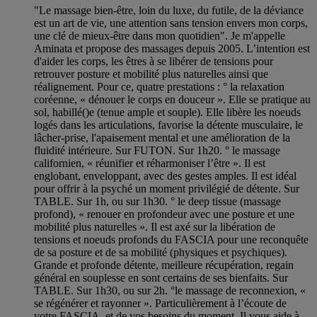
"Le massage bien-être, loin du luxe, du futile, de la déviance
est un art de vie, une attention sans tension envers mon corps,
une clé de mieux-être dans mon quotidien". Je m'appelle
Aminata et propose des massages depuis 2005. L’intention est
d'aider les corps, les êtres à se libérer de tensions pour
retrouver posture et mobilité plus naturelles ainsi que
réalignement. Pour ce, quatre prestations : ° la relaxation
coréenne, « dénouer le corps en douceur ». Elle se pratique au
sol, habillé()e (tenue ample et souple). Elle libère les noeuds
logés dans les articulations, favorise la détente musculaire, le
lâcher-prise, l'apaisement mental et une amélioration de la
fluidité intérieure. Sur FUTON. Sur 1h20. ° le massage
californien, « réunifier et réharmoniser l’être ». Il est
englobant, enveloppant, avec des gestes amples. Il est idéal
pour offrir à la psyché un moment privilégié de détente. Sur
TABLE. Sur 1h, ou sur 1h30. ° le deep tissue (massage
profond), « renouer en profondeur avec une posture et une
mobilité plus naturelles ». Il est axé sur la libération de
tensions et noeuds profonds du FASCIA pour une reconquête
de sa posture et de sa mobilité (physiques et psychiques).
Grande et profonde détente, meilleure récupération, regain
général en souplesse en sont certains de ses bienfaits. Sur
TABLE. Sur 1h30, ou sur 2h. °le massage de reconnexion, «
se régénérer et rayonner ». Particulièrement à l’écoute de
votre FASCIA, et de vos besoins du moment. Il vous aide à