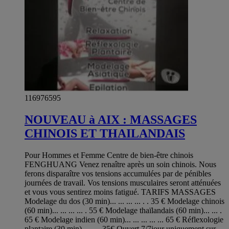
116976595
NOUVEAU à AIX : MASSAGES
CHINOIS ET THAILANDAIS
Pour Hommes et Femme Centre de bien-être chinois
FENGHUANG Venez renaître après un soin chinois. Nous
ferons disparaître vos tensions accumulées par de pénibles
journées de travail. Vos tensions musculaires seront atténuées
et vous vous sentirez moins fatigué. TARIFS MASSAGES
Modelage du dos (30 min)... ... ... ... . . 35 € Modelage chinois
(60 min)... ... ... ... . 55 € Modelage thaïlandais (60 min)... ... .
65 € Modelage indien (60 min)... ... ... ... ... 65 € Réflexologie
plantaire (30 min)... ... . 35€ Ouvert 7/7jour uniquement sur