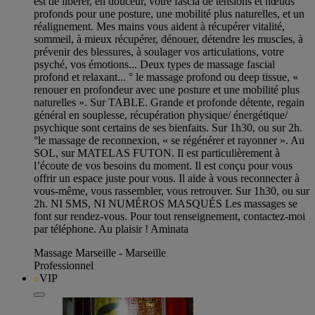
est de libérer, en douceur, votre fascia de tensions et nœuds
profonds pour une posture, une mobilité plus naturelles, et un
réalignement. Mes mains vous aident à récupérer vitalité,
sommeil, à mieux récupérer, dénouer, détendre les muscles, à
prévenir des blessures, à soulager vos articulations, votre
psyché, vos émotions... Deux types de massage fascial
profond et relaxant... ° le massage profond ou deep tissue, «
renouer en profondeur avec une posture et une mobilité plus
naturelles ». Sur TABLE. Grande et profonde détente, regain
général en souplesse, récupération physique/ énergétique/
psychique sont certains de ses bienfaits. Sur 1h30, ou sur 2h.
°le massage de reconnexion, « se régénérer et rayonner ». Au
SOL, sur MATELAS FUTON. Il est particulièrement à
l’écoute de vos besoins du moment. Il est conçu pour vous
offrir un espace juste pour vous. Il aide à vous reconnecter à
vous-même, vous rassembler, vous retrouver. Sur 1h30, ou sur
2h. NI SMS, NI NUMÉROS MASQUÉS Les massages se
font sur rendez-vous. Pour tout renseignement, contactez-moi
par téléphone. Au plaisir ! Aminata
Massage Marseille - Marseille
Professionnel
VIP