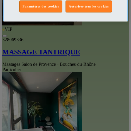
Paramètres des cookies
Autoriser tous les cookies
VIP
328069336
MASSAGE TANTRIQUE
Massages Salon de Provence - Bouches-du-Rhône
Particulier