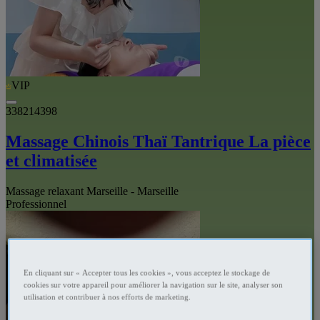
VIP
338214398
Massage Chinois Thaï Tantrique La pièce
et climatisée
Massage relaxant Marseille - Marseille
Professionnel
En cliquant sur « Accepter tous les cookies », vous acceptez le stockage de
cookies sur votre appareil pour améliorer la navigation sur le site, analyser son
utilisation et contribuer à nos efforts de marketing.