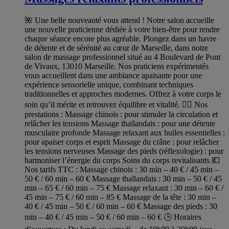
🌺 Une belle nouveauté vous attend ! Notre salon accueille
une nouvelle praticienne dédiée à votre bien-être pour rendre
chaque séance encore plus agréable. Plongez dans un havre
de détente et de sérénité au cœur de Marseille, dans notre
salon de massage professionnel situé au 4 Boulevard de Pont
de Vivaux, 13010 Marseille. Nos praticiens expérimentés
vous accueillent dans une ambiance apaisante pour une
expérience sensorielle unique, combinant techniques
traditionnelles et approches modernes. Offrez à votre corps le
soin qu’il mérite et retrouvez équilibre et vitalité. 💆‍♀️ Nos
prestations : Massage chinois : pour stimuler la circulation et
relâcher les tensions Massage thaïlandais : pour une détente
musculaire profonde Massage relaxant aux huiles essentielles :
pour apaiser corps et esprit Massage du crâne : pour relâcher
les tensions nerveuses Massage des pieds (réflexologie) : pour
harmoniser l’énergie du corps Soins du corps revitalisants 💶
Nos tarifs TTC : Massage chinois : 30 min – 40 € / 45 min –
50 € / 60 min – 60 € Massage thaïlandais : 30 min – 50 € / 45
min – 65 € / 60 min – 75 € Massage relaxant : 30 min – 60 € /
45 min – 75 € / 60 min – 85 € Massage de la tête : 30 min –
40 € / 45 min – 50 € / 60 min – 60 € Massage des pieds : 30
min – 40 € / 45 min – 50 € / 60 min – 60 € 🕒 Horaires