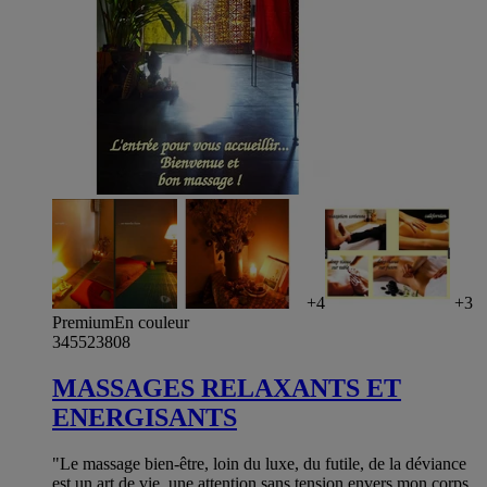
+4
+3
Premium
En couleur
345523808
MASSAGES RELAXANTS ET
ENERGISANTS
"Le massage bien-être, loin du luxe, du futile, de la déviance
est un art de vie, une attention sans tension envers mon corps,