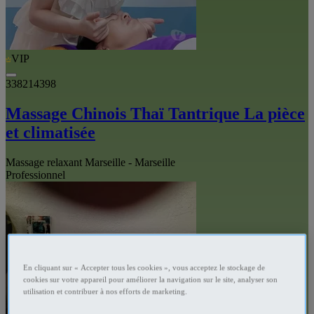
VIP
338214398
Massage Chinois Thaï Tantrique La pièce
et climatisée
Massage relaxant Marseille - Marseille
Professionnel
En cliquant sur « Accepter tous les cookies », vous acceptez le stockage de
cookies sur votre appareil pour améliorer la navigation sur le site, analyser son
utilisation et contribuer à nos efforts de marketing.