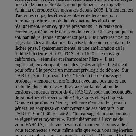
une clé de mieux-être dans mon quotidien". Je m'appelle
Aminata et propose des massages depuis 2005. L’intention est
d'aider les corps, les êtres à se libérer de tensions pour
retrouver posture et mobilité plus naturelles ainsi que
réalignement. Pour ce, quatre prestations : ° la relaxation
coréenne, « dénouer le corps en douceur ». Elle se pratique au
sol, habillé()e (tenue ample et souple). Elle libère les noeuds
logés dans les articulations, favorise la détente musculaire, le
lâcher-prise, l'apaisement mental et une amélioration de la
fluidité intérieure. Sur FUTON. Sur 1h20. ° le massage
californien, « réunifier et réharmoniser l’être ». Il est
englobant, enveloppant, avec des gestes amples. Il est idéal
pour offrir à la psyché un moment privilégié de détente. Sur
TABLE. Sur 1h, ou sur 1h30. ° le deep tissue (massage
profond), « renouer en profondeur avec une posture et une
mobilité plus naturelles ». Il est axé sur la libération de
tensions et noeuds profonds du FASCIA pour une reconquête
de sa posture et de sa mobilité (physiques et psychiques).
Grande et profonde détente, meilleure récupération, regain
général en souplesse en sont certains de ses bienfaits. Sur
TABLE. Sur 1h30, ou sur 2h. °le massage de reconnexion, «
se régénérer et rayonner ». Particulièrement à l’écoute de
votre FASCIA, et de vos besoins du moment. Il vous aide à
vous reconnecter à vous-même afin que vous vous régénériez,
vous rassembliez, vous retrouviez. Sur FUTON. Sur 1h30, ou