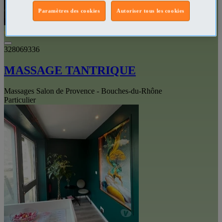
Paramètres des cookies
Autoriser tous les cookies
VIP
328069336
MASSAGE TANTRIQUE
Massages Salon de Provence - Bouches-du-Rhône
Particulier