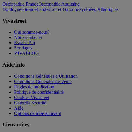
Ostéopathie France
Ostéopathie Aquitaine
Dordogne
Gironde
Landes
Lot-et-Garonne
Pyrénées-Atlantiques
Vivastreet
Qui sommes-nous?
Nous contacter
Espace Pro
Sondages
VIVABLOG
Aide/Info
Conditions Générales d'Utilisation
Conditions Générales de Vente
Règles de publication
Politique de confidentialité
Cookies Vivastreet
Conseils Sécurité
Aide
Options de mise en avant
Liens utiles